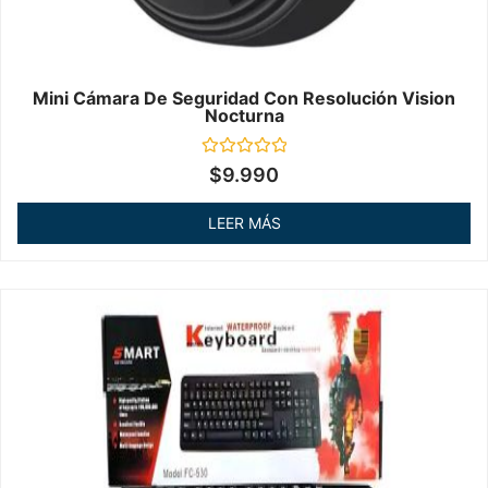
Mini Cámara De Seguridad Con Resolución Vision
Nocturna
Valorado
$
9.990
en
0
de
LEER MÁS
5