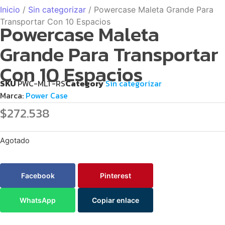
Inicio
/
Sin categorizar
/ Powercase Maleta Grande Para
Transportar Con 10 Espacios
Powercase Maleta
Grande Para Transportar
Con 10 Espacios
SKU
PWC-MLT-RS
Category
Sin categorizar
Marca:
Power Case
$
272.538
Agotado
Facebook
Pinterest
WhatsApp
Copiar enlace