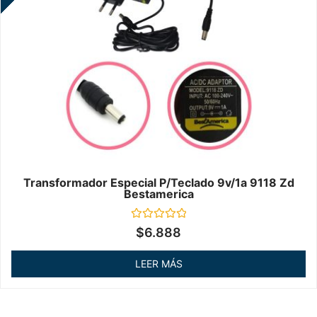
Transformador Especial P/teclado 9v/1a 9118 Zd
Bestamerica
Valorado
$
6.888
en
0
de
LEER MÁS
5