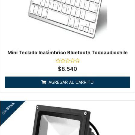
Mini Teclado Inalámbrico Bluetooth Todoaudiochile
Valorado
$
8.540
en
0
de
AGREGAR AL CARRITO
5
Sin Stock