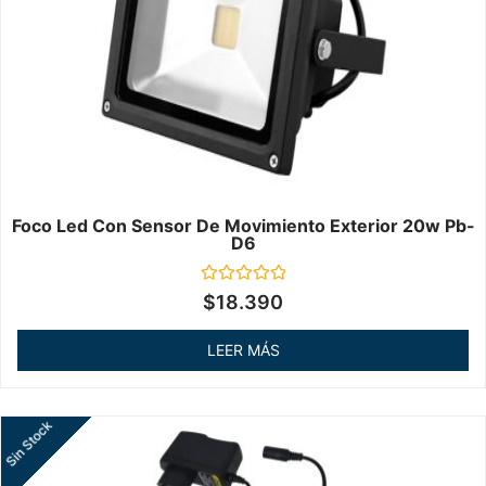
Foco Led Con Sensor De Movimiento Exterior 20w Pb-
D6
Valorado
$
18.390
en
0
de
LEER MÁS
5
Sin Stock