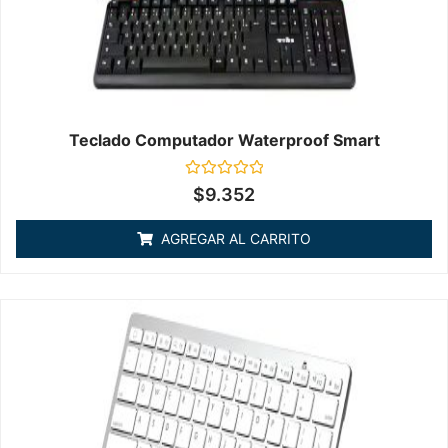
Teclado Computador Waterproof Smart
Valorado
$
9.352
en
0
de
AGREGAR AL CARRITO
5