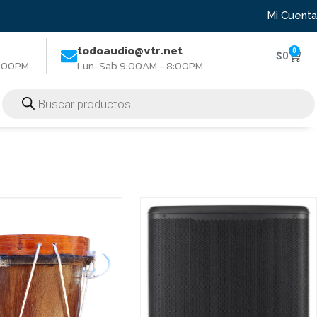
Mi Cuenta
todoaudio@vtr.net
0
$
0
8:00PM
Lun-Sab 9:00AM - 8:00PM