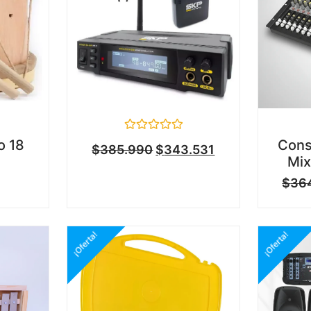
Valorado
o 18
Cons
$
385.990
$
343.531
en
Mix
0
de
$
36
5
¡Oferta!
¡Oferta!