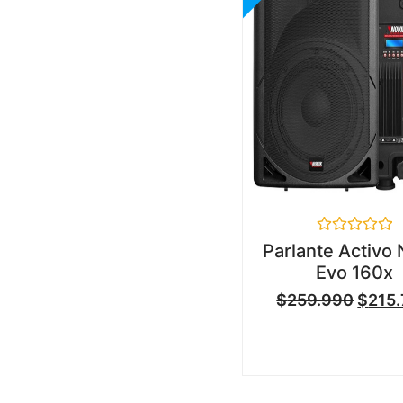
Valorado
Parlante Activo 
en
Evo 160x
0
de
$
259.990
$
215
5