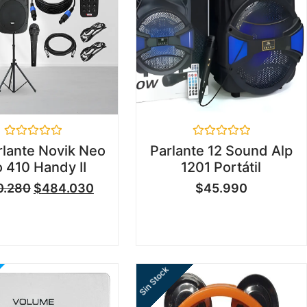
Valorado
Valorado
rlante Novik Neo
Parlante 12 Sound Alp
en
en
 410 Handy II
1201 Portátil
0
0
de
de
0.280
$
484.030
$
45.990
5
5
Sin Stock