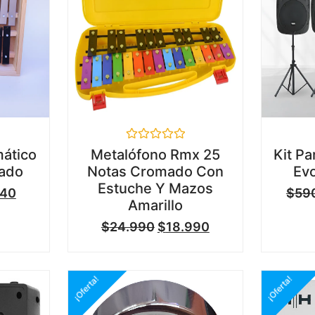
Valorado
ático
Metalófono Rmx 25
Kit Pa
en
eado
Notas Cromado Con
Evo
0
de
Estuche Y Mazos
740
$
59
5
Amarillo
$
24.990
$
18.990
¡Oferta!
¡Oferta!