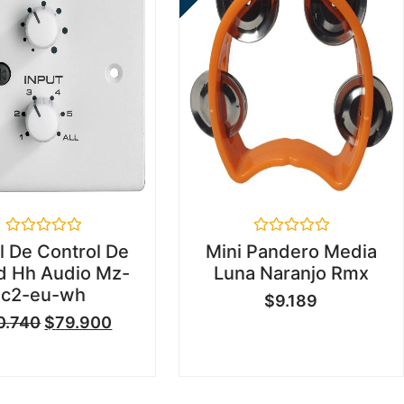
Valorado
Valorado
l De Control De
Mini Pandero Media
en
en
d Hh Audio Mz-
Luna Naranjo Rmx
0
0
de
de
c2-eu-wh
$
9.189
5
5
0.740
$
79.900
...