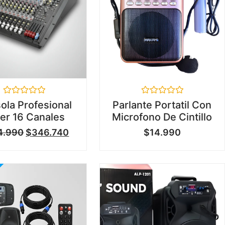
Valorado
Valorado
ola Profesional
Parlante Portatil Con
en
en
er 16 Canales
Microfono De Cintillo
0
0
de
de
4.990
$
346.740
$
14.990
5
5