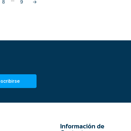
8
9
→
scribirse
Información de