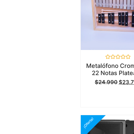
Valorado
Metalófono Crom
en
22 Notas Plat
0
de
$
24.990
$
23.
5
¡Oferta!