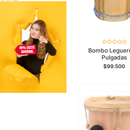
Valorado
Bombo Leguer
en
Pulgadas
0
de
$
99.500
5