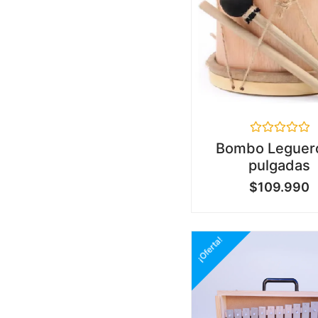
Valorado
Bombo Leguer
en
pulgadas
0
de
$
109.990
5
¡Oferta!