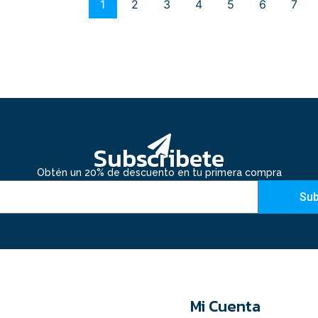
1
2
3
4
5
6
7
Subscribete
Obtén un 20% de descuento en tu primera compra
Sub
Mi Cuenta