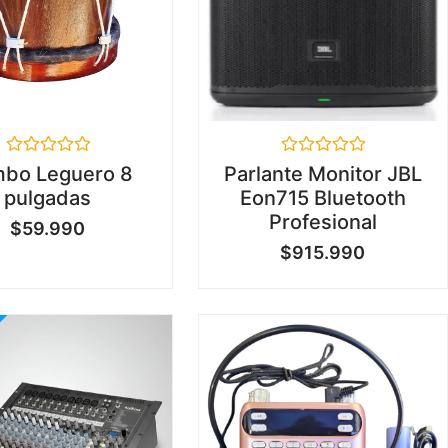
Valorado
Valorado
bo Leguero 8
Parlante Monitor JBL
en
en
pulgadas
Eon715 Bluetooth
0
0
de
de
Profesional
$
59.990
5
5
$
915.990