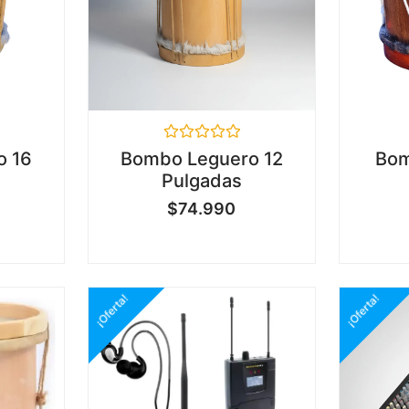
Valorado
o 16
Bombo Leguero 12
Bom
en
Pulgadas
0
de
$
74.990
5
¡Oferta!
¡Oferta!