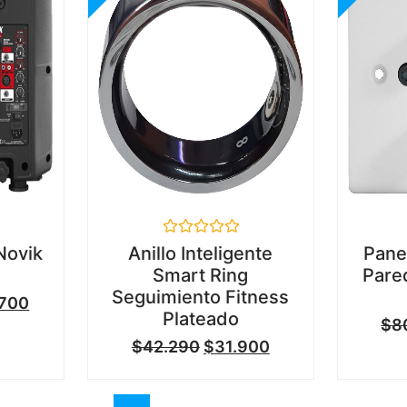
Valorado
Novik
Anillo Inteligente
Pane
en
Smart Ring
Pare
0
de
Seguimiento Fitness
.700
5
Plateado
$
8
$
42.290
$
31.900