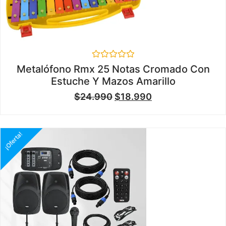
Valorado
Metalófono Rmx 25 Notas Cromado Con
en
Estuche Y Mazos Amarillo
0
de
$
24.990
$
18.990
5
¡Oferta!