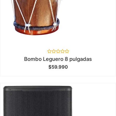
Valorado
Bombo Leguero 8 pulgadas
en
0
$
59.990
de
5