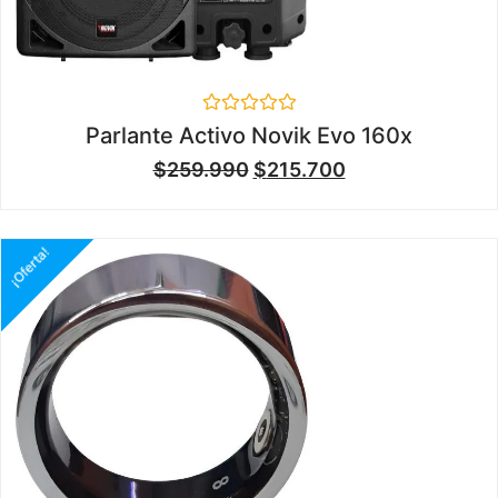
Valorado
Parlante Activo Novik Evo 160x
en
0
$
259.990
$
215.700
de
5
¡Oferta!