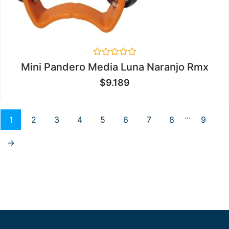
Valorado
Mini Pandero Media Luna Naranjo Rmx
en
0
$
9.189
de
5
...
1
2
3
4
5
6
7
8
9
→