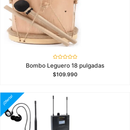
Valorado
Bombo Leguero 18 pulgadas
en
0
$
109.990
de
5
¡Oferta!