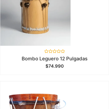
Valorado
Bombo Leguero 12 Pulgadas
en
0
$
74.990
de
5