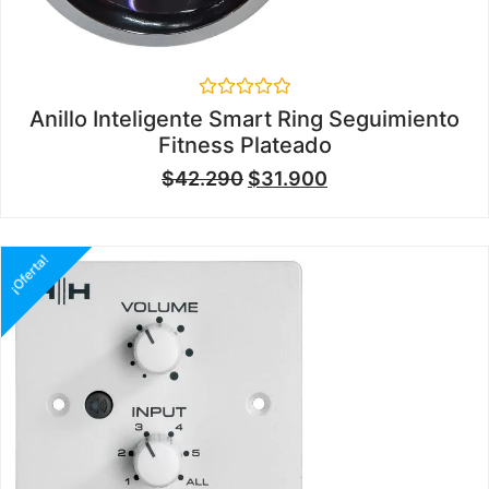
Valorado
Anillo Inteligente Smart Ring Seguimiento
en
Fitness Plateado
0
de
$
42.290
$
31.900
5
¡Oferta!