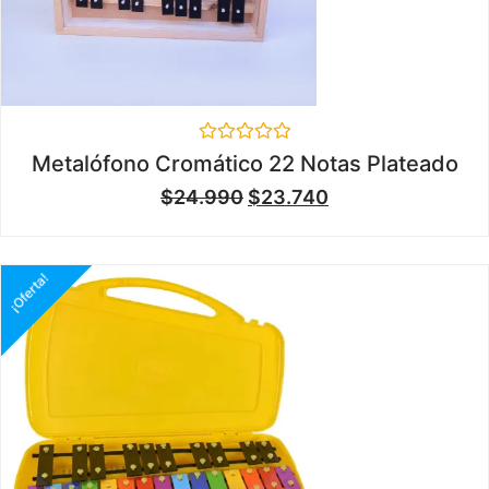
Valorado
Metalófono Cromático 22 Notas Plateado
en
0
$
24.990
$
23.740
de
5
¡Oferta!