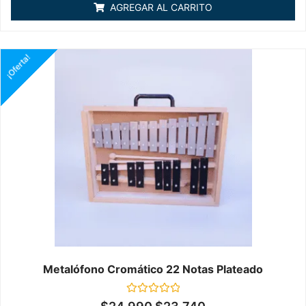
de
AGREGAR AL CARRITO
5
¡Oferta!
Metalófono Cromático 22 Notas Plateado
Valorado