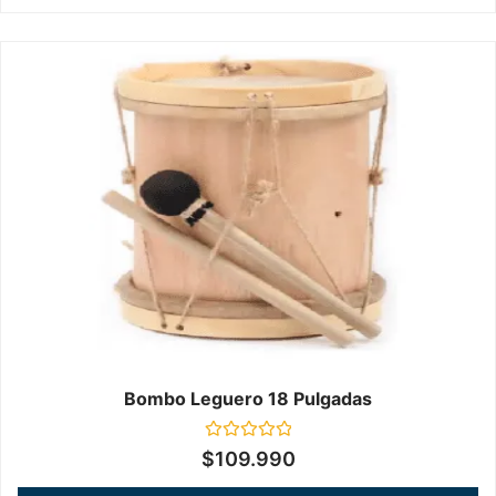
Bombo Leguero 18 Pulgadas
Valorado
$
109.990
en
0