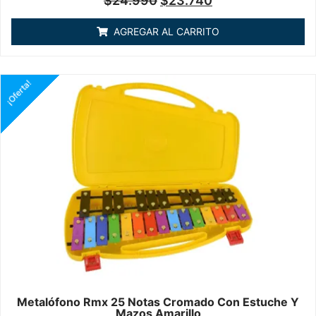
$
24.990
$
23.740
en
0
de
AGREGAR AL CARRITO
5
¡Oferta!
Metalófono Rmx 25 Notas Cromado Con Estuche Y
Mazos Amarillo