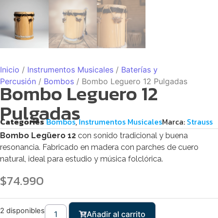
Inicio
/
Instrumentos Musicales
/
Baterías y
Percusión
/
Bombos
/ Bombo Leguero 12 Pulgadas
Bombo Leguero 12
Pulgadas
Categories
Bombos
,
Instrumentos Musicales
Marca:
Strauss
Bombo Legüero 12
con sonido tradicional y buena
resonancia. Fabricado en madera con parches de cuero
natural, ideal para estudio y música folclórica.
$
74.990
2 disponibles
Añadir al carrito