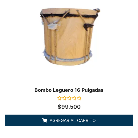
Bombo Leguero 16 Pulgadas
Valorado
$
99.500
en
0
de
AGREGAR AL CARRITO
5