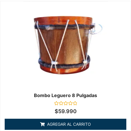
Bombo Leguero 8 Pulgadas
Valorado
$
59.990
en
0
de
AGREGAR AL CARRITO
5