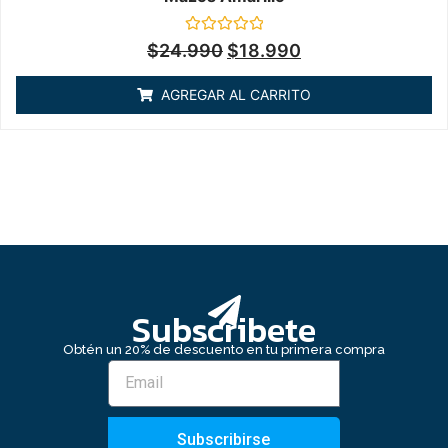
Valorado
$
24.990
$
18.990
en
0
de
AGREGAR AL CARRITO
5
Subscribete
Obtén un 20% de descuento en tu primera compra
Subscribirse