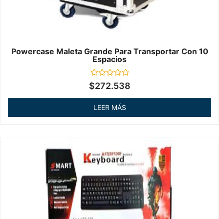
Powercase Maleta Grande Para Transportar Con 10
Espacios
Valorado
$
272.538
en
0
de
LEER MÁS
5