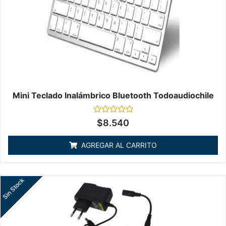
Mini Teclado Inalámbrico Bluetooth Todoaudiochile
Valorado
$
8.540
en
0
de
AGREGAR AL CARRITO
5
Sin Stock