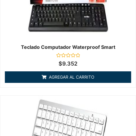
Teclado Computador Waterproof Smart
Valorado
$
9.352
en
0
de
AGREGAR AL CARRITO
5