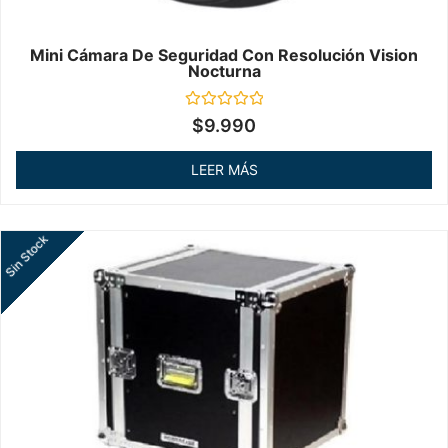
Mini Cámara De Seguridad Con Resolución Vision
Nocturna
Valorado
$
9.990
en
0
de
LEER MÁS
5
Sin Stock