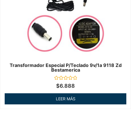
Transformador Especial P/teclado 9v/1a 9118 Zd
Bestamerica
Valorado
$
6.888
en
0
de
LEER MÁS
5