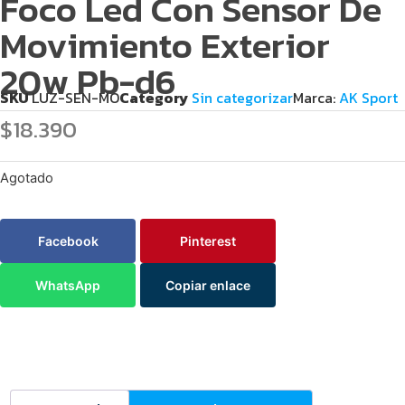
Foco Led Con Sensor De
Movimiento Exterior
20w Pb-d6
SKU
LUZ-SEN-MO
Category
Sin categorizar
Marca:
AK Sport
$
18.390
Agotado
Facebook
Pinterest
WhatsApp
Copiar enlace