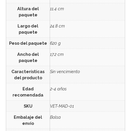
Altura del
11.4 cm
paquete
Largo del
24.8 cm
paquete
Peso del paquete
620 g
Ancho del
17.2 cm
paquete
Características
Sin vencimiento
del producto
Edad
2-4 años
recomendada
SKU
VET-MAD-01
Embalaje del
Bolsa
envío