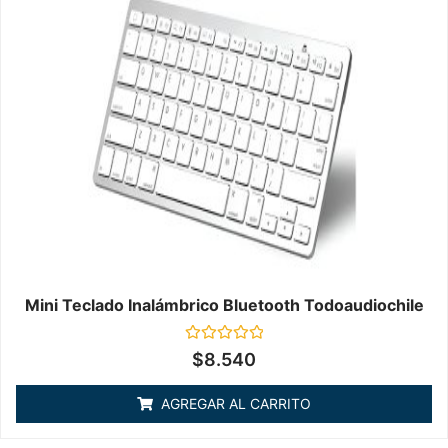
Mini Teclado Inalámbrico Bluetooth Todoaudiochile
Valorado
$
8.540
en
0
de
AGREGAR AL CARRITO
5