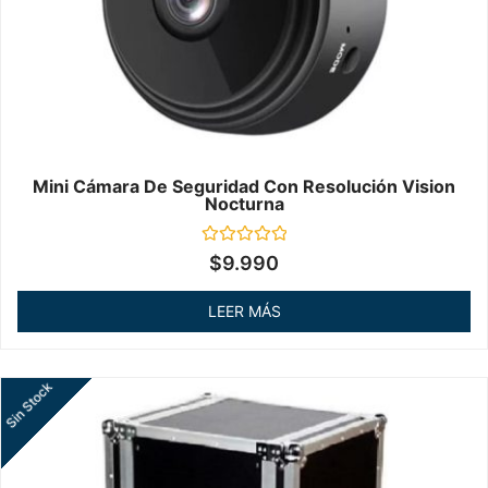
Mini Cámara De Seguridad Con Resolución Vision
Nocturna
Valorado
$
9.990
en
0
de
LEER MÁS
5
Sin Stock