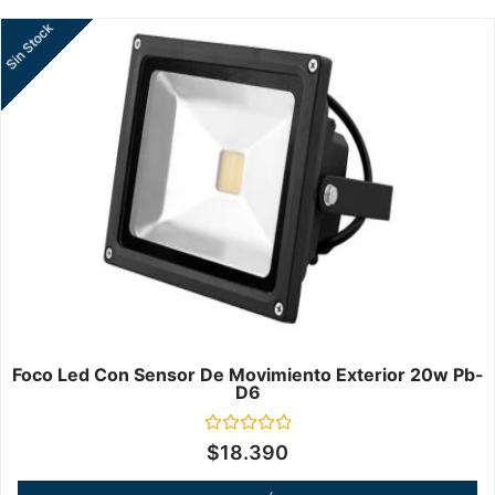
Sin Stock
Foco Led Con Sensor De Movimiento Exterior 20w Pb-
D6
Valorado
$
18.390
en
0
de