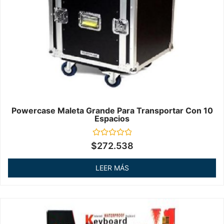
Powercase Maleta Grande Para Transportar Con 10
Espacios
Valorado
$
272.538
en
0
de
LEER MÁS
5