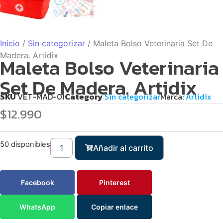
Inicio
/
Sin categorizar
/ Maleta Bolso Veterinaria Set De
Madera. Artidix
Maleta Bolso Veterinaria
Set De Madera. Artidix
SKU
VET-MAD-01
Category
Sin categorizar
Marca:
Artidix
$
12.990
50 disponibles
Añadir al carrito
Facebook
Pinterest
WhatsApp
Copiar enlace