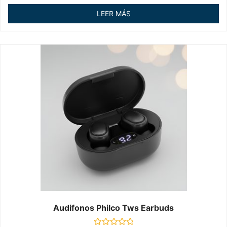
0
de
LEER MÁS
5
Audifonos Philco Tws Earbuds