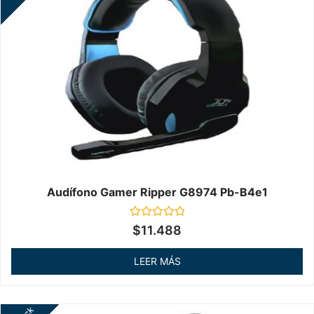
Audífono Gamer Ripper G8974 Pb-B4e1
Valorado
$
11.488
en
0
de
LEER MÁS
5