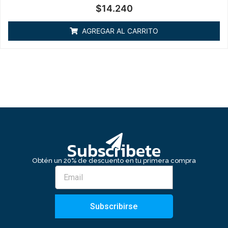
Valorado
$
14.240
en
0
de
AGREGAR AL CARRITO
5
Subscribete
Obtén un 20% de descuento en tu primera compra
Subscribirse