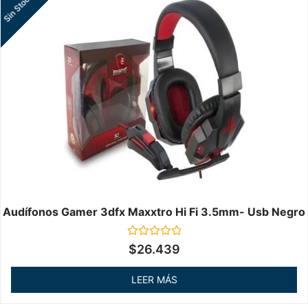
Sin Stock
Audífonos Gamer 3dfx Maxxtro Hi Fi 3.5mm- Usb Negro
Valorado
$
26.439
en
0
de
LEER MÁS
5