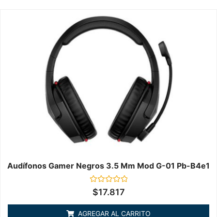
Audífonos Gamer Negros 3.5 Mm Mod G-01 Pb-B4e1
Valorado
$
17.817
en
0
de
AGREGAR AL CARRITO
5