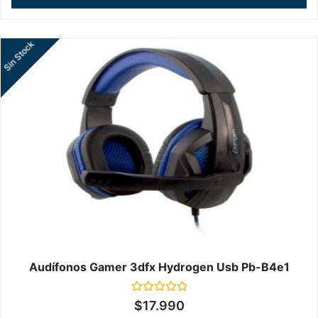
Sin Stock
Audífonos Gamer 3dfx Hydrogen Usb Pb-B4e1
Valorado
$
17.990
en