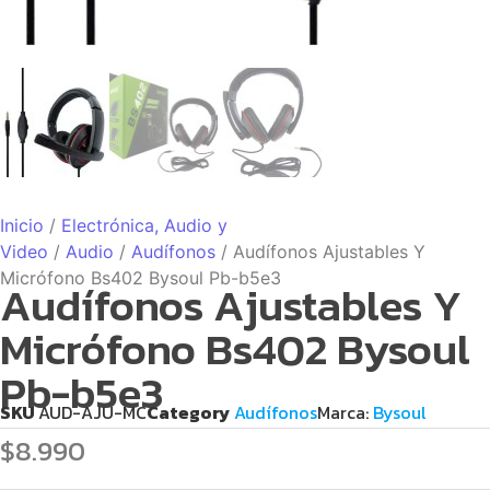
Inicio
/
Electrónica, Audio y
Video
/
Audio
/
Audífonos
/ Audífonos Ajustables Y
Micrófono Bs402 Bysoul Pb-b5e3
Audífonos Ajustables Y
Micrófono Bs402 Bysoul
Pb-b5e3
SKU
AUD-AJU-MC
Category
Audífonos
Marca:
Bysoul
$
8.990