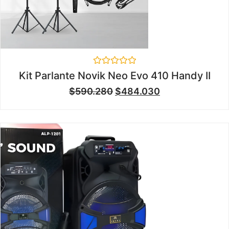
Valorado
Kit Parlante Novik Neo Evo 410 Handy II
en
0
$
590.280
$
484.030
de
5