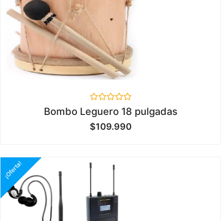
Valorado
Bombo Leguero 18 pulgadas
en
0
$
109.990
de
5
¡Oferta!