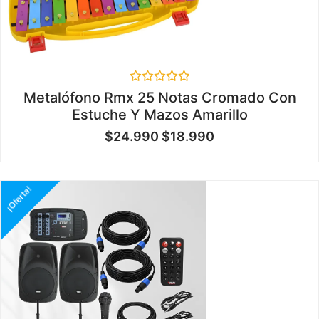
Valorado
Metalófono Rmx 25 Notas Cromado Con
en
Estuche Y Mazos Amarillo
0
de
$
24.990
$
18.990
5
¡Oferta!