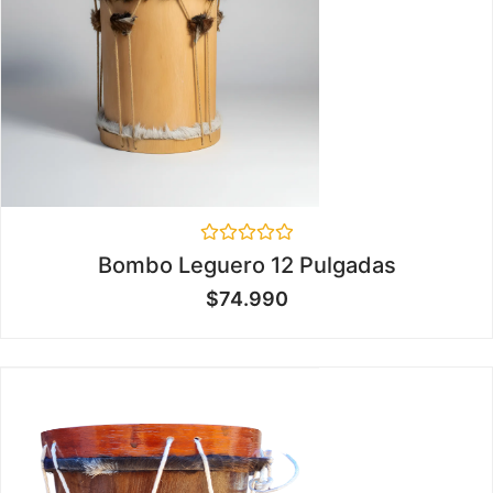
Valorado
Bombo Leguero 12 Pulgadas
en
0
$
74.990
de
5