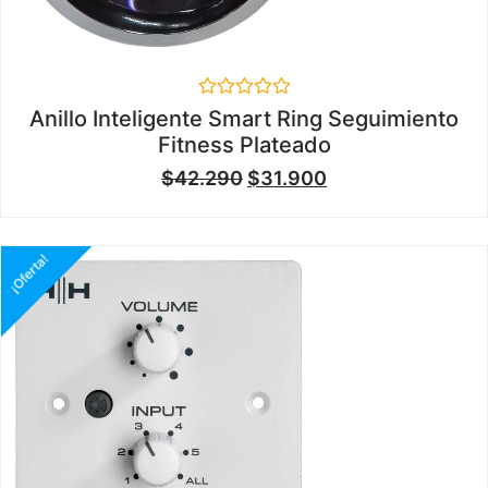
Valorado
Anillo Inteligente Smart Ring Seguimiento
en
Fitness Plateado
0
de
$
42.290
$
31.900
5
¡Oferta!