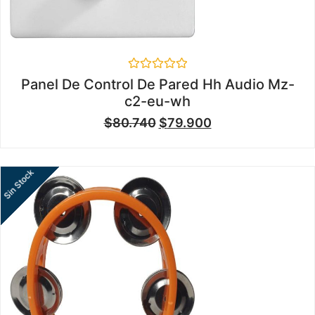
Valorado
Panel De Control De Pared Hh Audio Mz-
en
c2-eu-wh
0
de
$
80.740
$
79.900
5
Sin Stock