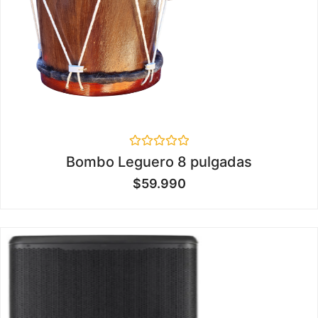
Valorado
Bombo Leguero 8 pulgadas
en
0
$
59.990
de
5