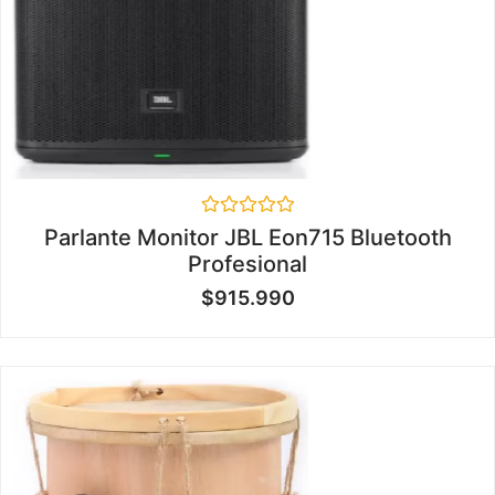
Valorado
Parlante Monitor JBL Eon715 Bluetooth
en
Profesional
0
de
$
915.990
5