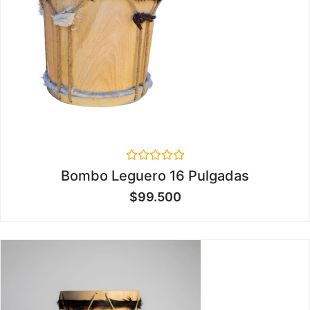
Valorado
Bombo Leguero 16 Pulgadas
en
0
$
99.500
de
5