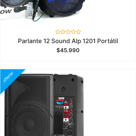
Valorado
Parlante 12 Sound Alp 1201 Portátil
en
0
$
45.990
de
5
¡Oferta!