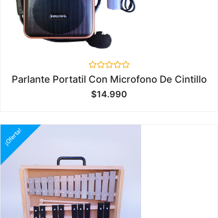
Valorado
Parlante Portatil Con Microfono De Cintillo
en
0
$
14.990
de
5
¡Oferta!