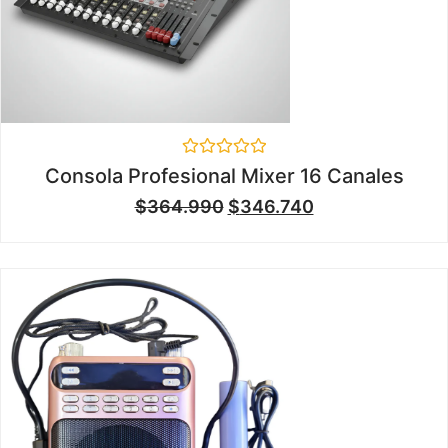
Valorado
Consola Profesional Mixer 16 Canales
en
0
$
364.990
$
346.740
de
5