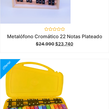
Valorado
Metalófono Cromático 22 Notas Plateado
en
0
$
24.990
$
23.740
de
5
¡Oferta!