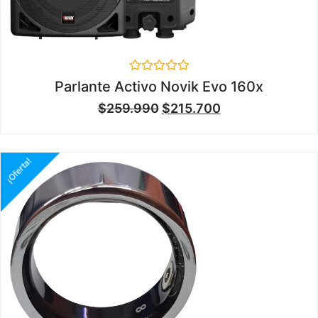
Valorado
Parlante Activo Novik Evo 160x
en
0
$
259.990
$
215.700
de
5
¡Oferta!