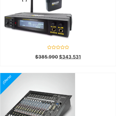
Valorado
$
385.990
$
343.531
en
0
de
5
¡Oferta!