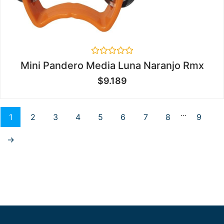
Valorado
Mini Pandero Media Luna Naranjo Rmx
en
0
$
9.189
de
5
...
1
2
3
4
5
6
7
8
9
→