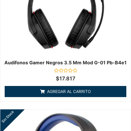
Audífonos Gamer Negros 3.5 Mm Mod G-01 Pb-B4e1
Valorado
$
17.817
en
0
de
AGREGAR AL CARRITO
5
Sin Stock