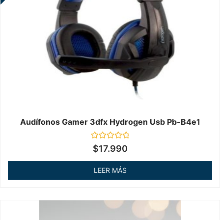
Audífonos Gamer 3dfx Hydrogen Usb Pb-B4e1
Valorado
$
17.990
en
0
de
LEER MÁS
5