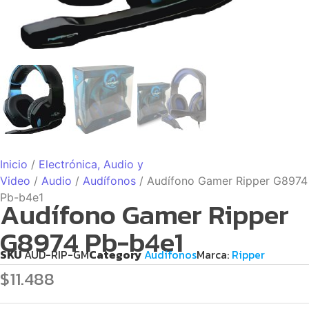
Inicio
/
Electrónica, Audio y
Video
/
Audio
/
Audífonos
/ Audífono Gamer Ripper G8974
Pb-b4e1
Audífono Gamer Ripper
G8974 Pb-b4e1
SKU
AUD-RIP-GM
Category
Audífonos
Marca:
Ripper
$
11.488