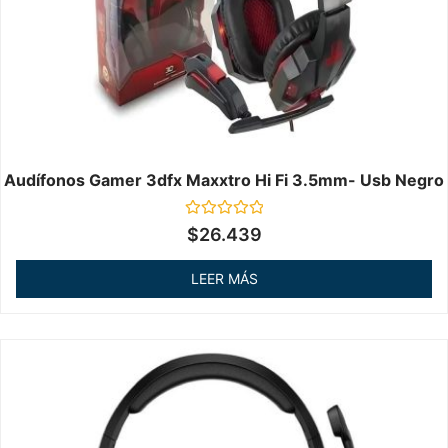
Audífonos Gamer 3dfx Maxxtro Hi Fi 3.5mm- Usb Negro
Valorado
$
26.439
en
0
de
LEER MÁS
5