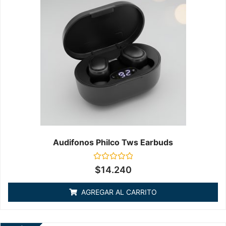
Audifonos Philco Tws Earbuds
Valorado
$
14.240
en
0
de
AGREGAR AL CARRITO
5