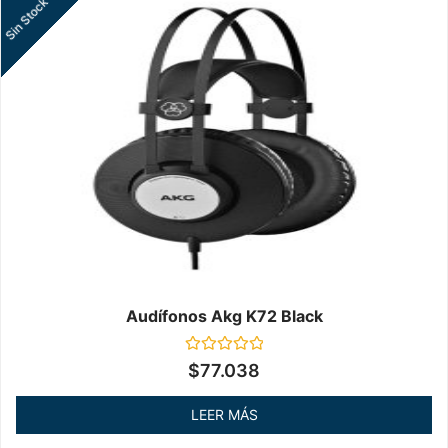
Sin Stock
Audífonos Akg K72 Black
Valorado
$
77.038
en
0
de
LEER MÁS
5