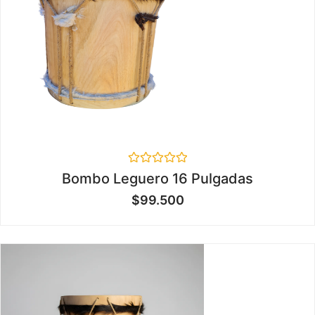
Valorado
Bombo Leguero 16 Pulgadas
en
0
$
99.500
de
5