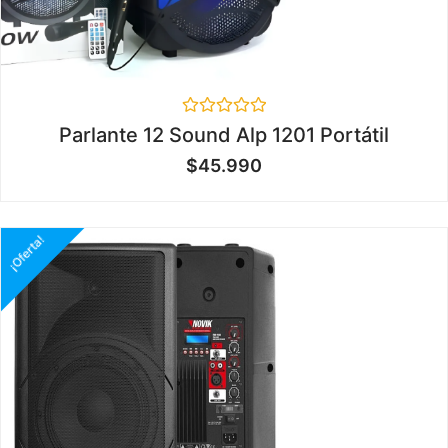
Valorado
Parlante 12 Sound Alp 1201 Portátil
en
0
$
45.990
de
5
¡Oferta!