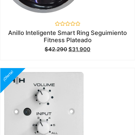
Valorado
Anillo Inteligente Smart Ring Seguimiento
en
Fitness Plateado
0
de
$
42.290
$
31.900
5
¡Oferta!