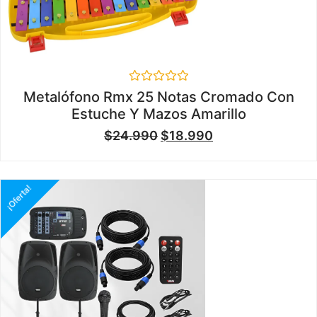
Valorado
Metalófono Rmx 25 Notas Cromado Con
en
Estuche Y Mazos Amarillo
0
de
$
24.990
$
18.990
5
¡Oferta!