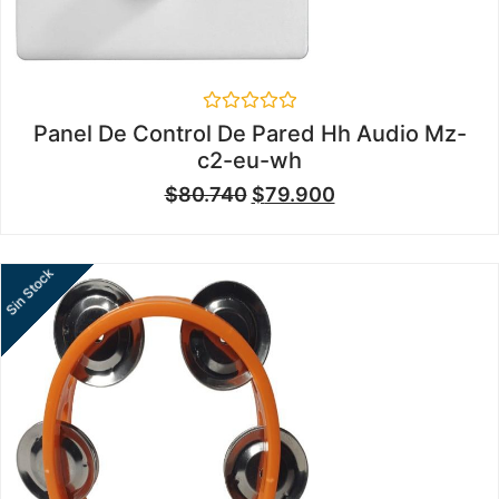
Valorado
Panel De Control De Pared Hh Audio Mz-
en
c2-eu-wh
0
de
$
80.740
$
79.900
5
Sin Stock