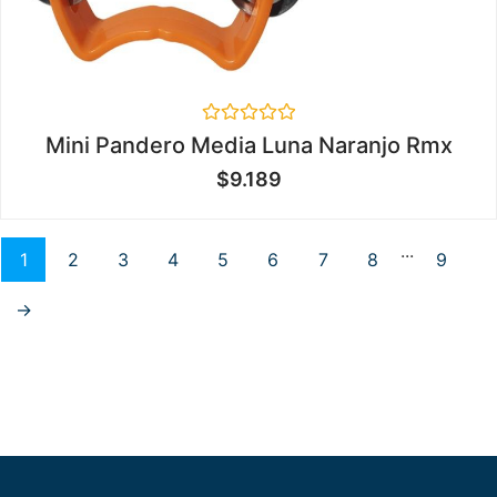
Valorado
Mini Pandero Media Luna Naranjo Rmx
en
0
$
9.189
de
5
...
1
2
3
4
5
6
7
8
9
→