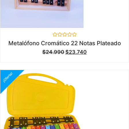
Valorado
Metalófono Cromático 22 Notas Plateado
en
0
$
24.990
$
23.740
de
5
¡Oferta!