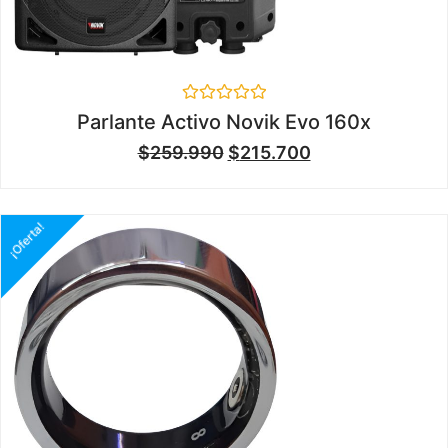
Valorado
Parlante Activo Novik Evo 160x
en
0
$
259.990
$
215.700
de
5
¡Oferta!