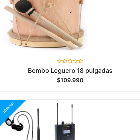
Valorado
Bombo Leguero 18 pulgadas
en
0
$
109.990
de
5
¡Oferta!