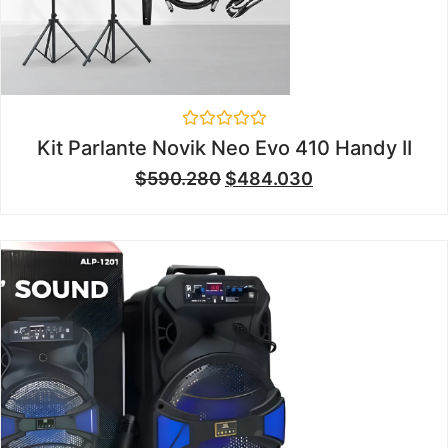
Valorado
Kit Parlante Novik Neo Evo 410 Handy II
en
0
$
590.280
$
484.030
de
5