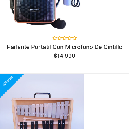
Valorado
Parlante Portatil Con Microfono De Cintillo
en
0
$
14.990
de
5
¡Oferta!