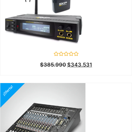
Valorado
$
385.990
$
343.531
en
0
de
5
¡Oferta!