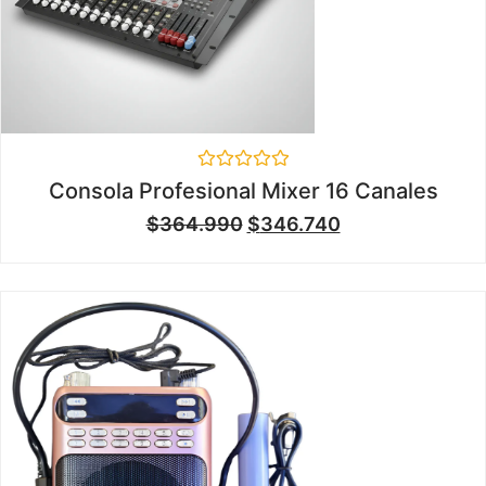
Valorado
Consola Profesional Mixer 16 Canales
en
0
$
364.990
$
346.740
de
5