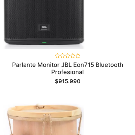
Valorado
Parlante Monitor JBL Eon715 Bluetooth
en
Profesional
0
de
$
915.990
5