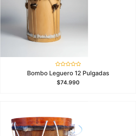
Valorado
Bombo Leguero 12 Pulgadas
en
0
$
74.990
de
5