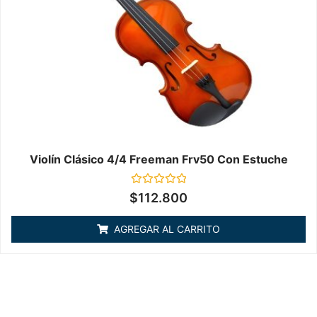
Violín Clásico 4/4 Freeman Frv50 Con Estuche
Valorado
$
112.800
en
0
de
AGREGAR AL CARRITO
5