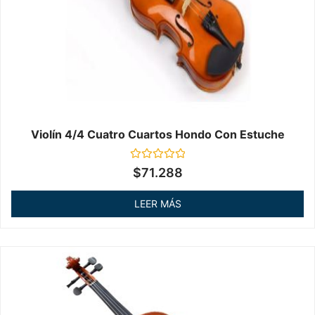
Violín 4/4 Cuatro Cuartos Hondo Con Estuche
Valorado
$
71.288
en
0
de
LEER MÁS
5