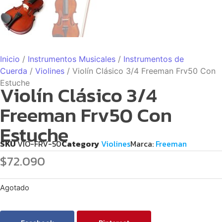
Inicio
/
Instrumentos Musicales
/
Instrumentos de
Cuerda
/
Violines
/ Violín Clásico 3/4 Freeman Frv50 Con
Estuche
Violín Clásico 3/4
Freeman Frv50 Con
Estuche
SKU
VIO-FRV-50
Category
Violines
Marca:
Freeman
$
72.090
Agotado