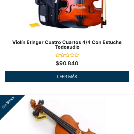
Violín Etinger Cuatro Cuartos 4/4 Con Estuche
Todoaudio
Valorado
$
90.840
en
0
de
LEER MÁS
5
Sin Stock