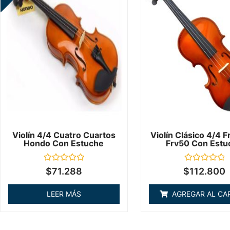
Violín 4/4 Cuatro Cuartos
Violín Clásico 4/4 
Hondo Con Estuche
Frv50 Con Estu
Valorado
Valorado
$
71.288
$
112.800
en
en
0
0
de
de
LEER MÁS
AGREGAR AL CA
5
5