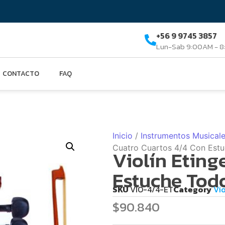
+56 9 9745 3857
Lun-Sab 9:00AM - 
CONTACTO
FAQ
Inicio
/
Instrumentos Musical
Cuatro Cuartos 4/4 Con Est
Violín Eting
Estuche Tod
SKU
VIO-4/4-ET
Category
Vio
$
90.840