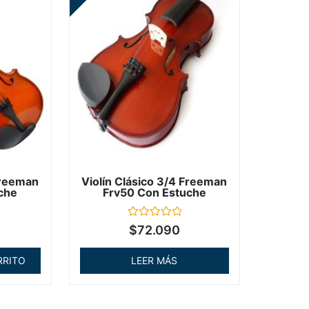
Freeman
Violín Clásico 3/4 Freeman
che
Frv50 Con Estuche
Valorado
$
72.090
en
0
de
RRITO
LEER MÁS
5