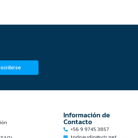
scribirse
Información de
Contacto
ión
+56 9 9745 3857
todoaudio@vtr.net
(FAQ)