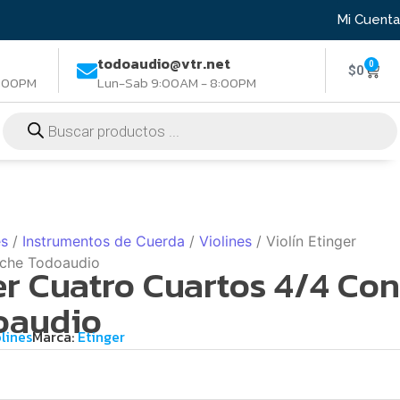
Mi Cuenta
todoaudio@vtr.net
0
$
0
8:00PM
Lun-Sab 9:00AM - 8:00PM
es
/
Instrumentos de Cuerda
/
Violines
/ Violín Etinger
uche Todoaudio
er Cuatro Cuartos 4/4 Con
oaudio
lines
Marca:
Etinger