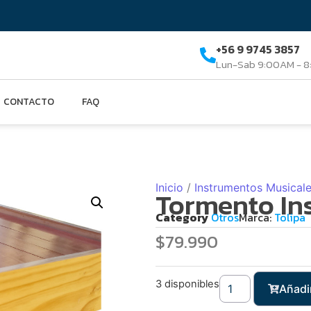
+56 9 9745 3857
Lun-Sab 9:00AM - 
CONTACTO
FAQ
Inicio
/
Instrumentos Musical
Tormento In
Category
Otros
Marca:
Tolipa
$
79.990
3 disponibles
Añadir