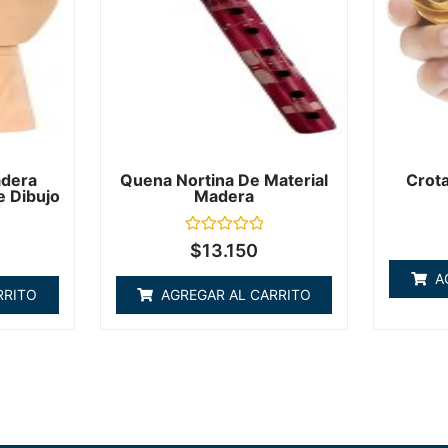
adera
Quena Nortina De Material
Crota
e Dibujo
Madera
Valorado
$
13.150
en
0
A
de
RRITO
AGREGAR AL CARRITO
5