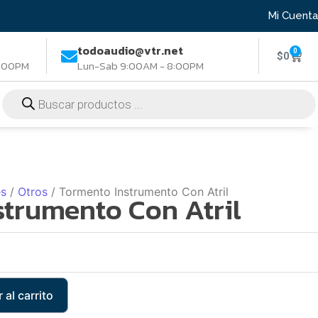
Mi Cuenta
todoaudio@vtr.net
0
$
0
8:00PM
Lun-Sab 9:00AM - 8:00PM
es
/
Otros
/ Tormento Instrumento Con Atril
strumento Con Atril
 al carrito