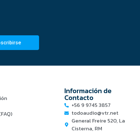
scribirse
Información de
Contacto
ión
+56 9 9745 3857
todoaudio@vtr.net
(FAQ)
General Freire 520, La
Cisterna, RM