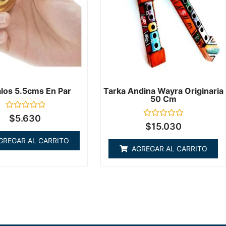
los 5.5cms En Par
Tarka Andina Wayra Originaria
50 Cm
Valorado
$
5.630
en
Valorado
$
15.030
0
en
de
0
GREGAR AL CARRITO
5
de
AGREGAR AL CARRITO
5