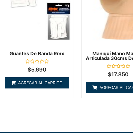
Guantes De Banda Rmx
Maniquí Mano M
Articulada 30cms D
Valorado
$
5.690
en
Valorado
$
17.850
0
en
de
0
AGREGAR AL CARRITO
5
de
AGREGAR AL CA
5