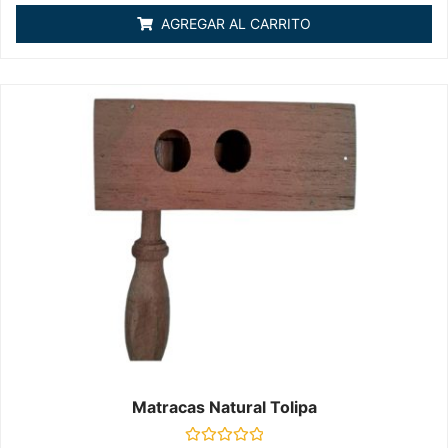
0
de
AGREGAR AL CARRITO
5
Matracas Natural Tolipa