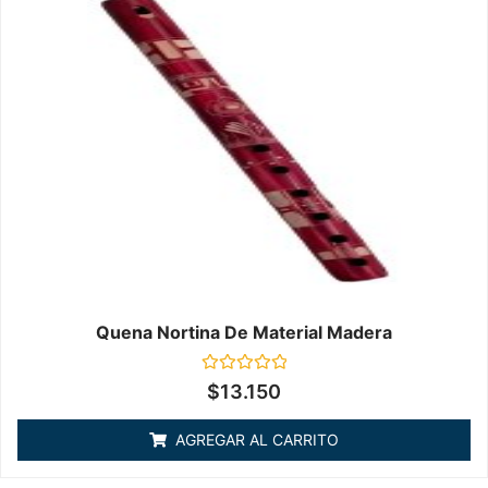
Quena Nortina De Material Madera
Valorado
$
13.150
en
0
de
AGREGAR AL CARRITO
5