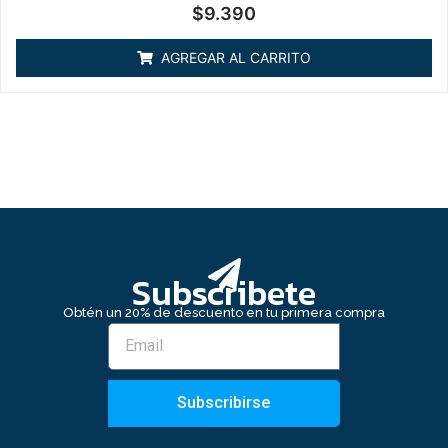
Valorado
$
9.390
en
0
de
AGREGAR AL CARRITO
5
Subscribete
Obtén un 20% de descuento en tu primera compra
Subscribirse