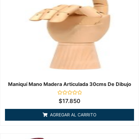
Maniquí Mano Madera Articulada 30cms De Dibujo
Valorado
$
17.850
en
0
de
AGREGAR AL CARRITO
5