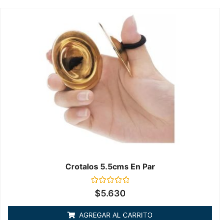
Crotalos 5.5cms En Par
Valorado
$
5.630
en
0
de
AGREGAR AL CARRITO
5