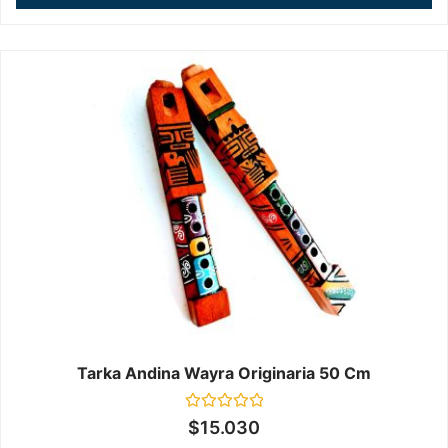
Tarka Andina Wayra Originaria 50 Cm
Valorado
$
15.030
en