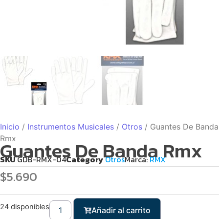
Inicio
/
Instrumentos Musicales
/
Otros
/ Guantes De Banda
Rmx
Guantes De Banda Rmx
SKU
GDB-RMX-04
Category
Otros
Marca:
RMX
$
5.690
24 disponibles
Añadir al carrito