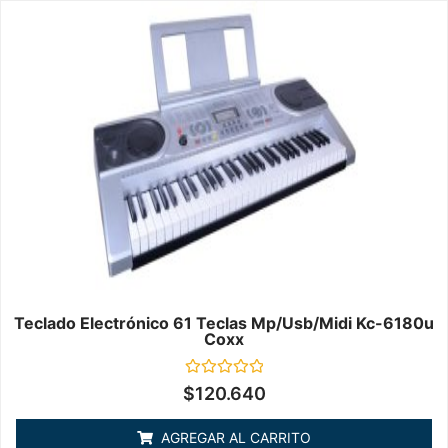
Teclado Electrónico 61 Teclas Mp/usb/midi Kc-6180u
Coxx
Valorado
$
120.640
en
0
de
AGREGAR AL CARRITO
5