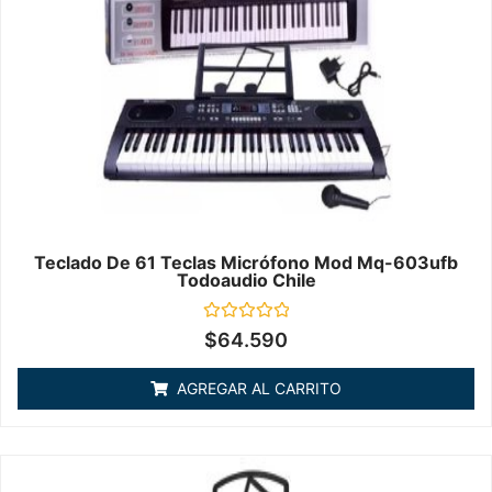
Teclado De 61 Teclas Micrófono Mod Mq-603ufb
Todoaudio Chile
Valorado
$
64.590
en
0
de
AGREGAR AL CARRITO
5