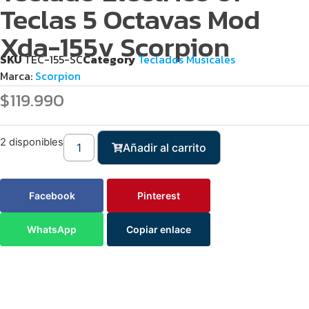
Teclas 5 Octavas Mod
Xda-155v Scorpion
SKU
TEC-155-SC
Category
Teclados Musicales
Marca:
Scorpion
$
119.990
2 disponibles
Añadir al carrito
Facebook
Pinterest
WhatsApp
Copiar enlace