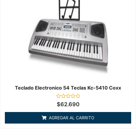
Teclado Electronico 54 Teclas Kc-5410 Coxx
Valorado
$
62.690
en
0
de
AGREGAR AL CARRITO
5