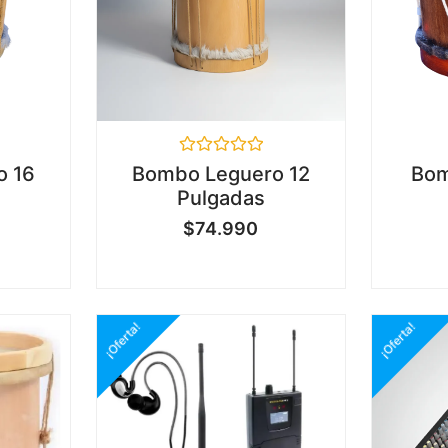
Valorado
o 16
Bombo Leguero 12
Bom
en
Pulgadas
0
de
$
74.990
5
¡Oferta!
¡Oferta!