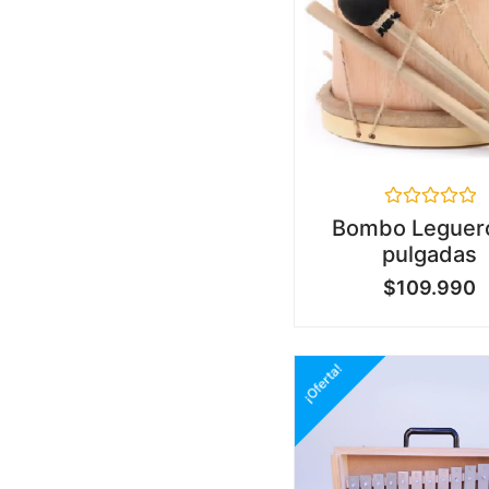
Valorado
Bombo Leguer
en
pulgadas
0
de
$
109.990
5
¡Oferta!