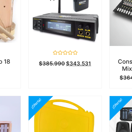
Valorado
o 18
Cons
$
385.990
$
343.531
en
Mix
0
de
$
36
5
¡Oferta!
¡Oferta!