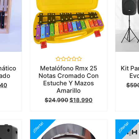
Valorado
ático
Metalófono Rmx 25
Kit Pa
en
eado
Notas Cromado Con
Evo
0
de
Estuche Y Mazos
740
$
59
5
Amarillo
$
24.990
$
18.990
¡Oferta!
¡Oferta!