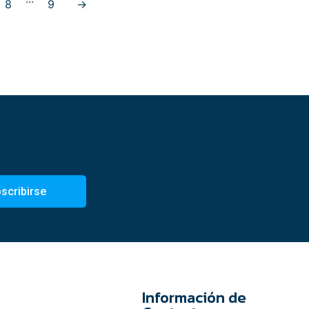
8
9
→
scribirse
Información de