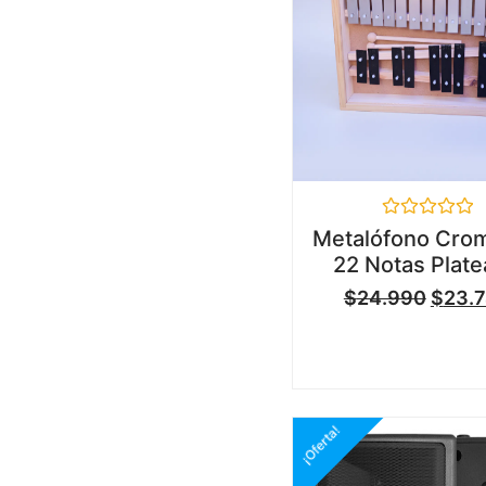
Valorado
Metalófono Crom
en
22 Notas Plat
0
de
$
24.990
$
23.
5
¡Oferta!