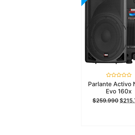
Valorado
Parlante Activo 
en
Evo 160x
0
de
$
259.990
$
215
5