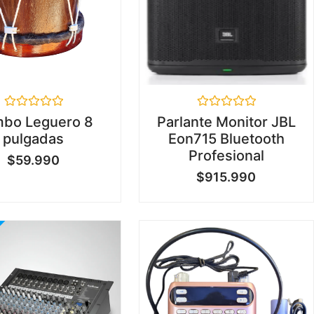
Valorado
Valorado
bo Leguero 8
Parlante Monitor JBL
en
en
pulgadas
Eon715 Bluetooth
0
0
de
de
Profesional
$
59.990
5
5
$
915.990