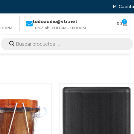
Mi Cuenta
todoaudio@vtr.net
0
$
0
8:00PM
Lun-Sab 9:00AM - 8:00PM