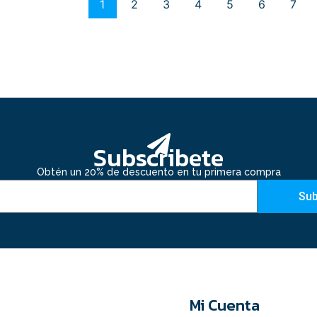
1
2
3
4
5
6
7
Subscribete
Obtén un 20% de descuento en tu primera compra
Sub
Mi Cuenta