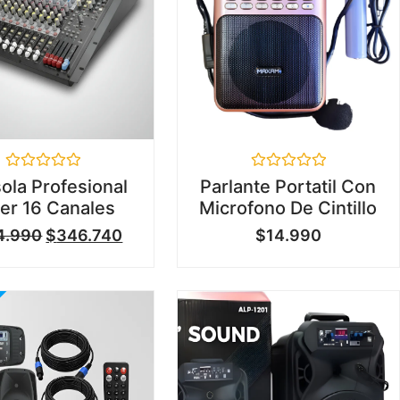
Valorado
Valorado
ola Profesional
Parlante Portatil Con
en
en
er 16 Canales
Microfono De Cintillo
0
0
de
de
4.990
$
346.740
$
14.990
5
5