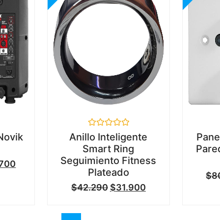
Valorado
Novik
Anillo Inteligente
Pane
en
Smart Ring
Pare
0
de
Seguimiento Fitness
.700
5
Plateado
$
8
$
42.290
$
31.900