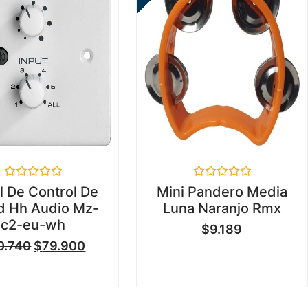
Valorado
Valorado
l De Control De
Mini Pandero Media
en
en
d Hh Audio Mz-
Luna Naranjo Rmx
0
0
de
de
c2-eu-wh
$
9.189
5
5
0.740
$
79.900
...