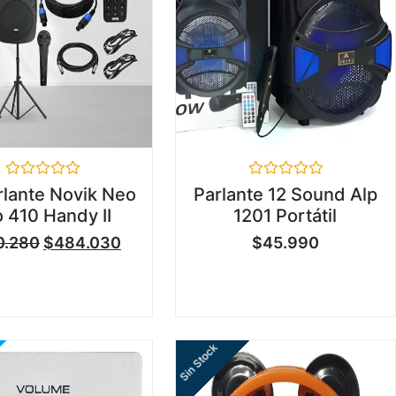
Valorado
Valorado
rlante Novik Neo
Parlante 12 Sound Alp
en
en
 410 Handy II
1201 Portátil
0
0
de
de
0.280
$
484.030
$
45.990
5
5
Sin Stock