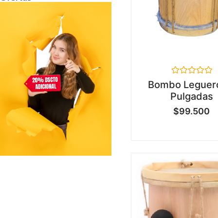
Valorado
Bombo Leguer
en
Pulgadas
0
de
$
99.500
5