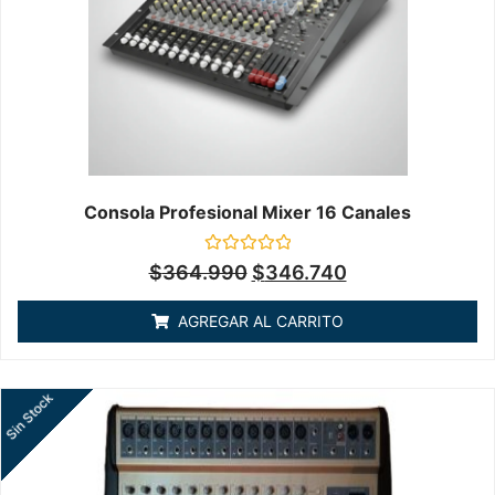
Consola Profesional Mixer 16 Canales
Valorado
$
364.990
$
346.740
en
0
de
AGREGAR AL CARRITO
5
Sin Stock