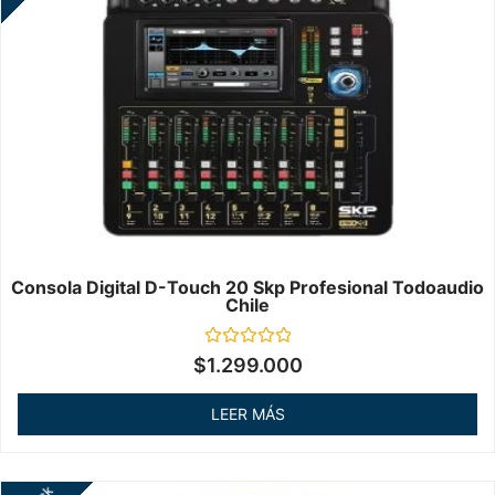
Consola Digital D-Touch 20 Skp Profesional Todoaudio
Chile
Valorado
$
1.299.000
en
0
de
LEER MÁS
5