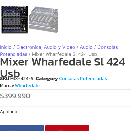
Inicio
/
Electrónica, Audio y Video
/
Audio
/
Consolas
Potenciadas
/ Mixer Wharfedale Sl 424 Usb
Mixer Wharfedale Sl 424
Usb
SKU
MIX-424-SL
Category
Consolas Potenciadas
Marca:
Wharfedale
$
399.990
Agotado