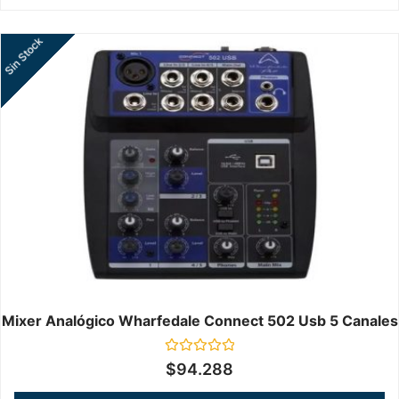
Sin Stock
Mixer Analógico Wharfedale Connect 502 Usb 5 Canales
Valorado
$
94.288
en
0