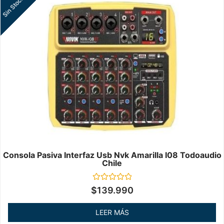
Sin Stock
Consola Pasiva Interfaz Usb Nvk Amarilla I08 Todoaudio
Chile
Valorado
$
139.990
en
0
de
LEER MÁS
5