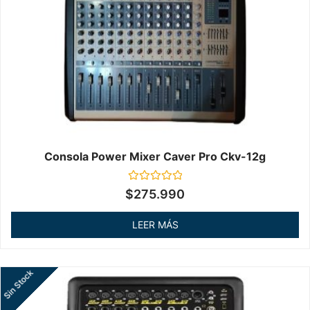
Consola Power Mixer Caver Pro Ckv-12g
Valorado
$
275.990
en
0
de
LEER MÁS
5
Sin Stock