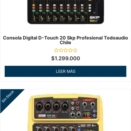
Consola Digital D-Touch 20 Skp Profesional Todoaudio
Chile
Valorado
$
1.299.000
en
0
de
LEER MÁS
5
Sin Stock