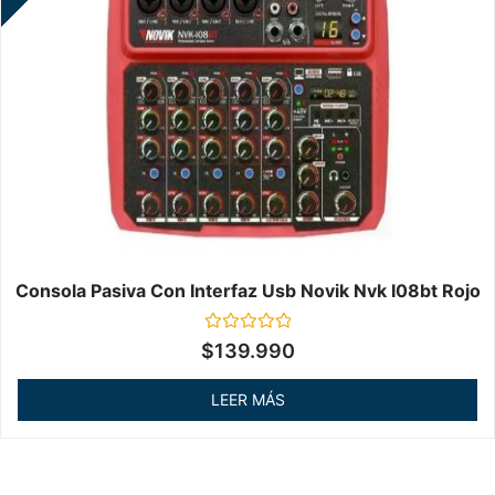
Consola Pasiva Con Interfaz Usb Novik Nvk I08bt Rojo
Valorado
$
139.990
en
0
de
LEER MÁS
5