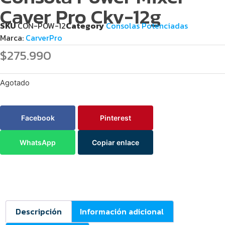
Caver Pro Ckv-12g
SKU
CON-POW-12
Category
Consolas Potenciadas
Marca:
CarverPro
$
275.990
Agotado
Facebook
Pinterest
WhatsApp
Copiar enlace
Descripción
Información adicional