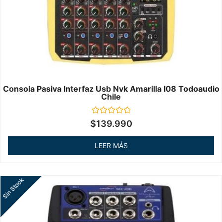
Consola Pasiva Interfaz Usb Nvk Amarilla I08 Todoaudio
Chile
Valorado
$
139.990
en
0
de
LEER MÁS
5
Sin Stock