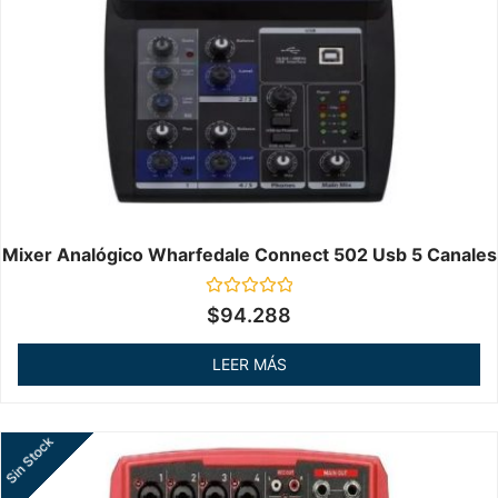
Mixer Analógico Wharfedale Connect 502 Usb 5 Canales
Valorado
$
94.288
en
0
de
LEER MÁS
5
Sin Stock