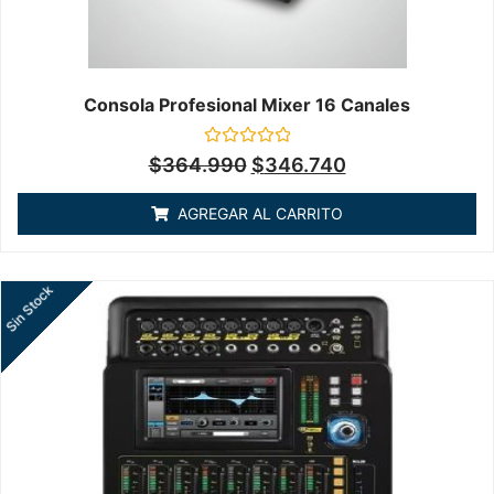
Consola Profesional Mixer 16 Canales
Valorado
$
364.990
$
346.740
en
0
de
AGREGAR AL CARRITO
5
Sin Stock