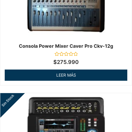
Consola Power Mixer Caver Pro Ckv-12g
Valorado
$
275.990
en
0
de
LEER MÁS
5
Sin Stock