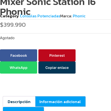
Mixer Sonic Station 16
Phonic
Category
Consolas Potenciadas
Marca:
Phonic
$
399.990
Agotado
Facebook
Pinterest
WhatsApp
Copiar enlace
Descripción
Información adicional