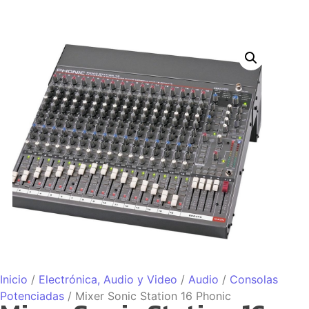
Inicio
/
Electrónica, Audio y Video
/
Audio
/
Consolas
Potenciadas
/ Mixer Sonic Station 16 Phonic