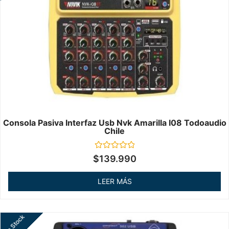
Consola Pasiva Interfaz Usb Nvk Amarilla I08 Todoaudio
Chile
Valorado
$
139.990
en
0
de
LEER MÁS
5
Sin Stock