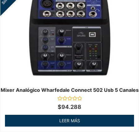
Mixer Analógico Wharfedale Connect 502 Usb 5 Canales
Valorado
$
94.288
en
0
de
LEER MÁS
5