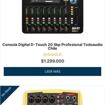
Consola Digital D-Touch 20 Skp Profesional Todoaudio
Chile
Valorado
$
1.299.000
en
0
de
LEER MÁS
5
Sin Stock