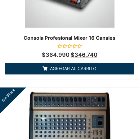
Consola Profesional Mixer 16 Canales
Valorado
$
364.990
$
346.740
en
0
de
AGREGAR AL CARRITO
5
Sin Stock