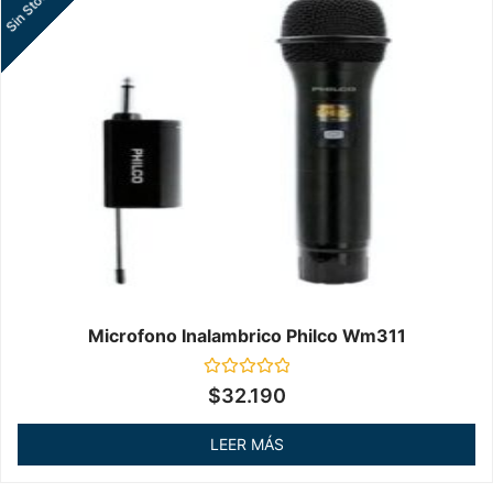
Sin Stock
Microfono Inalambrico Philco Wm311
Valorado
$
32.190
en
0
de
LEER MÁS
5