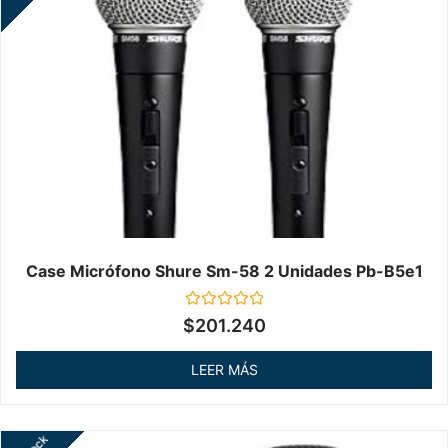
Case Micrófono Shure Sm-58 2 Unidades Pb-B5e1
Valorado
$
201.240
en
0
de
LEER MÁS
5