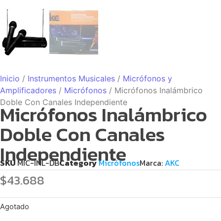
Inicio
/
Instrumentos Musicales
/
Micrófonos y
Amplificadores
/
Micrófonos
/ Micrófonos Inalámbrico
Doble Con Canales Independiente
Micrófonos Inalámbrico
Doble Con Canales
Independiente
SKU
MIC-INL-DB
Category
Micrófonos
Marca:
AKC
$
43.688
Agotado