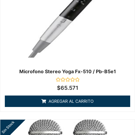
Microfono Stereo Yoga Fx-510 / Pb-B5e1
Valorado
$
65.571
en
0
de
AGREGAR AL CARRITO
5
Sin Stock