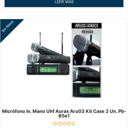
LEER MÁS
5
Sin Stock
Micrófono In. Mano Uhf Aurax Aru03 Kit Case 2 Un. Pb-
B5e1