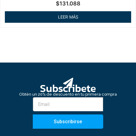
Valorado
$
131.088
en
0
de
LEER MÁS
5
Subscribete
Obtén un 20% de descuento en tu primera compra
Subscribirse