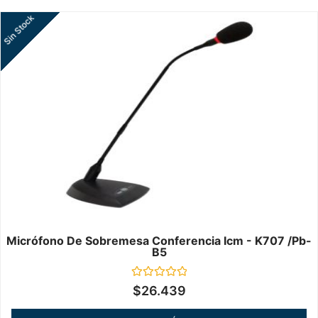
Sin Stock
Micrófono De Sobremesa Conferencia Icm - K707 /pb-
B5
Valorado
$
26.439
en
0
de