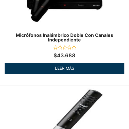
Micrófonos Inalámbrico Doble Con Canales
Independiente
Valorado
$
43.688
en
0
de
LEER MÁS
5