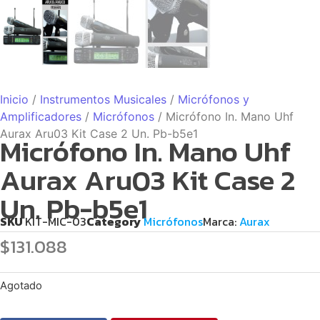
Inicio
/
Instrumentos Musicales
/
Micrófonos y
Amplificadores
/
Micrófonos
/ Micrófono In. Mano Uhf
Aurax Aru03 Kit Case 2 Un. Pb-b5e1
Micrófono In. Mano Uhf
Aurax Aru03 Kit Case 2
Un. Pb-b5e1
SKU
KIT-MIC-03
Category
Micrófonos
Marca:
Aurax
$
131.088
Agotado