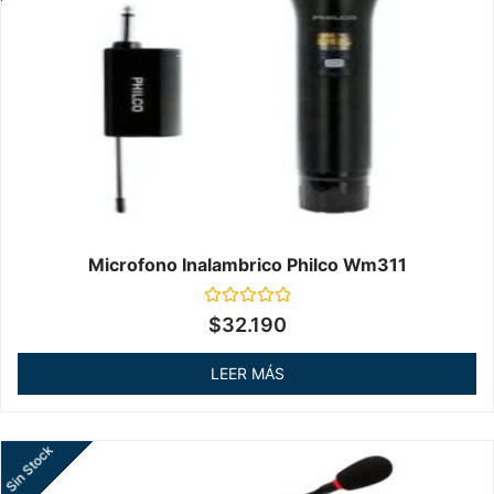
Microfono Inalambrico Philco Wm311
Valorado
$
32.190
en
0
de
LEER MÁS
5
Sin Stock