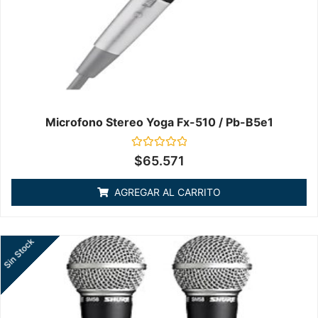
Microfono Stereo Yoga Fx-510 / Pb-B5e1
Valorado
$
65.571
en
0
de
AGREGAR AL CARRITO
5
Sin Stock