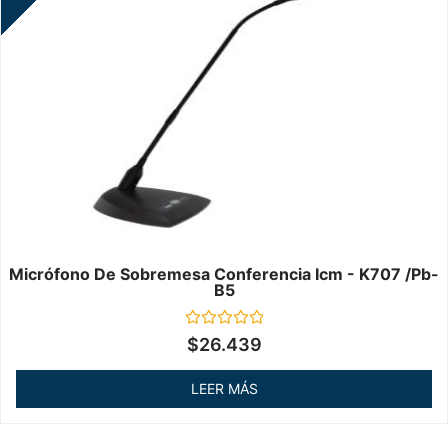
Micrófono De Sobremesa Conferencia Icm - K707 /pb-
B5
Valorado
$
26.439
en
0
de
LEER MÁS
5