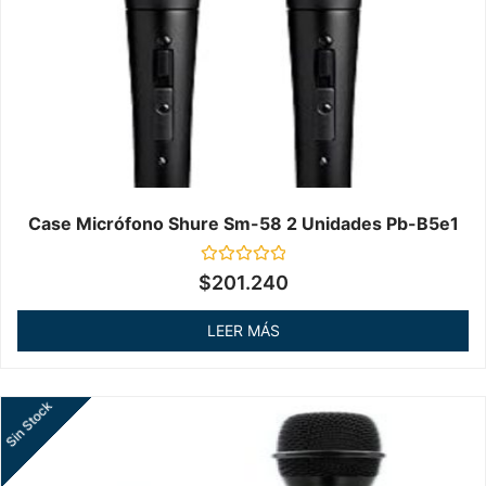
Case Micrófono Shure Sm-58 2 Unidades Pb-B5e1
Valorado
$
201.240
en
0
de
LEER MÁS
5
Sin Stock