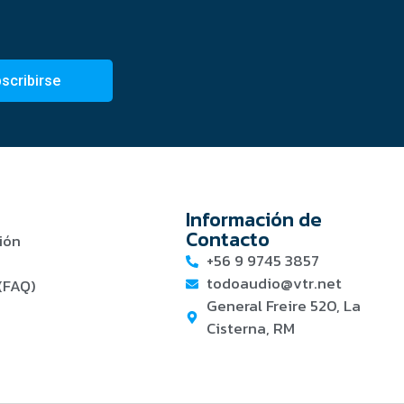
scribirse
Información de
Contacto
ión
+56 9 9745 3857
todoaudio@vtr.net
(FAQ)
General Freire 520, La
Cisterna, RM