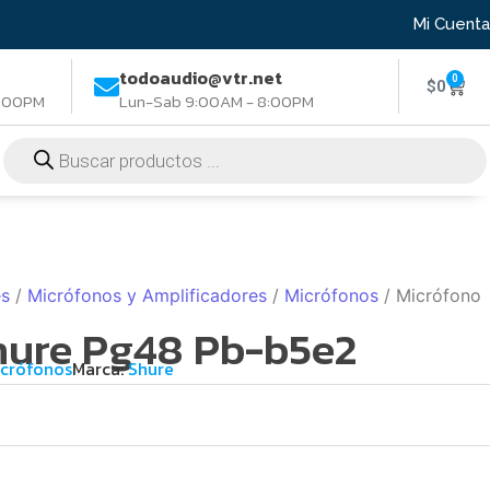
Mi Cuenta
todoaudio@vtr.net
0
$
0
8:00PM
Lun-Sab 9:00AM - 8:00PM
es
/
Micrófonos y Amplificadores
/
Micrófonos
/ Micrófono
hure Pg48 Pb-b5e2
crófonos
Marca:
Shure