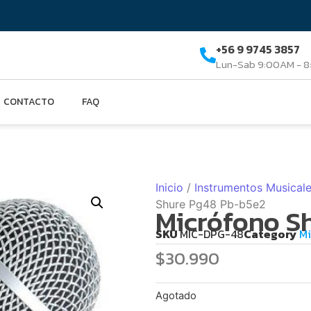
+56 9 9745 3857
Lun-Sab 9:00AM - 
CONTACTO
FAQ
Inicio
/
Instrumentos Musical
Shure Pg48 Pb-b5e2
Micrófono S
SKU
MIC-DPG-48
Category
Mi
$
30.990
Agotado