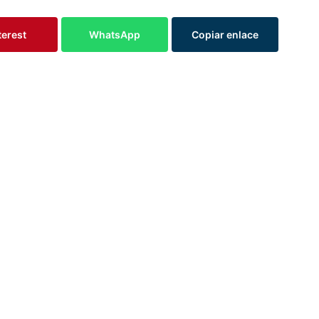
terest
WhatsApp
Copiar enlace