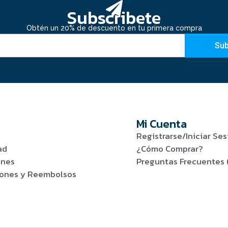
Subscribete
Obtén un 20% de descuento en tu primera compra
Sub
Mi Cuenta
Registrarse/Iniciar Ses
ad
¿Cómo Comprar?
ones
Preguntas Frecuentes 
viones y Reembolsos