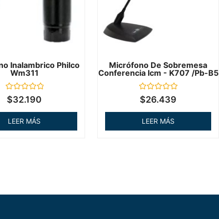
no Inalambrico Philco
Micrófono De Sobremesa
Wm311
Conferencia Icm - K707 /pb-B5
Valorado
Valorado
$
32.190
$
26.439
en
en
0
0
de
de
LEER MÁS
LEER MÁS
5
5