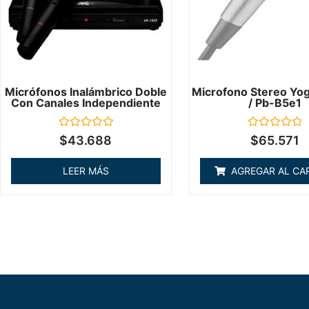
Micrófonos Inalámbrico Doble
Microfono Stereo Yo
Con Canales Independiente
/ Pb-B5e1
Valorado
Valorado
$
43.688
$
65.571
en
en
0
0
de
de
LEER MÁS
AGREGAR AL CA
5
5