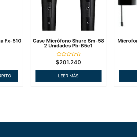
ga Fx-510
Case Micrófono Shure Sm-58
Microfo
2 Unidades Pb-B5e1
Valorado
$
201.240
en
0
de
RRITO
LEER MÁS
5