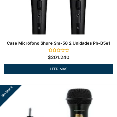
Case Micrófono Shure Sm-58 2 Unidades Pb-B5e1
Valorado
$
201.240
en
0
de
LEER MÁS
5
Sin Stock