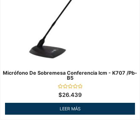
Micrófono De Sobremesa Conferencia Icm - K707 /pb-
B5
Valorado
$
26.439
en
0
de
LEER MÁS
5