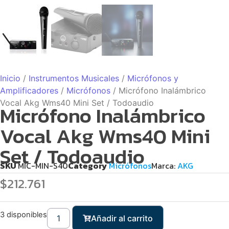
Inicio
/
Instrumentos Musicales
/
Micrófonos y
Amplificadores
/
Micrófonos
/ Micrófono Inalámbrico
Vocal Akg Wms40 Mini Set / Todoaudio
Micrófono Inalámbrico
Vocal Akg Wms40 Mini
Set / Todoaudio
SKU
MIC-MIN-S40
Category
Micrófonos
Marca:
AKG
$
212.761
3 disponibles
Añadir al carrito