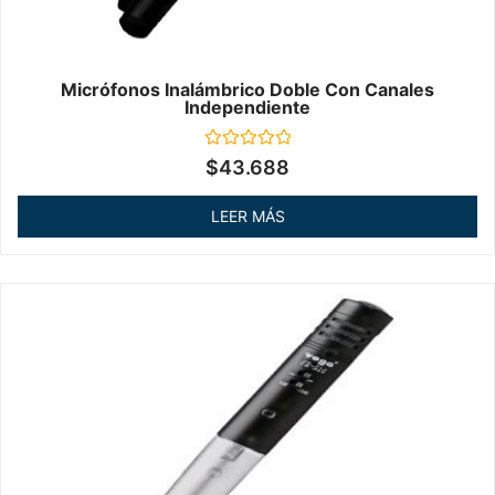
Micrófonos Inalámbrico Doble Con Canales
Independiente
Valorado
$
43.688
en
0
de
LEER MÁS
5