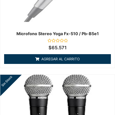
Microfono Stereo Yoga Fx-510 / Pb-B5e1
Valorado
$
65.571
en
0
de
AGREGAR AL CARRITO
5
Sin Stock