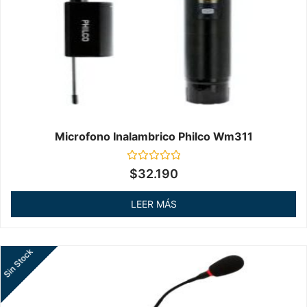
Microfono Inalambrico Philco Wm311
Valorado
$
32.190
en
0
de
LEER MÁS
5
Sin Stock