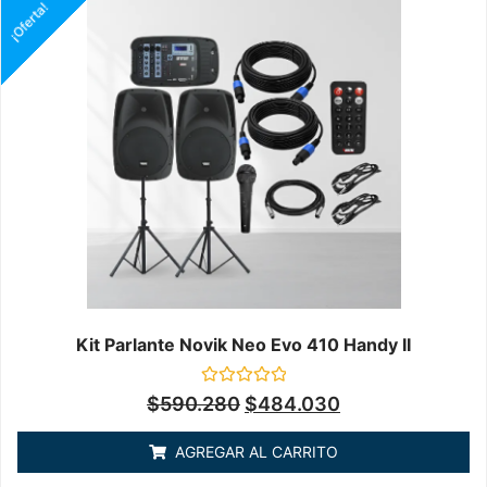
¡Oferta!
Kit Parlante Novik Neo Evo 410 Handy II
Valorado
$
590.280
$
484.030
en
0
de
AGREGAR AL CARRITO
5