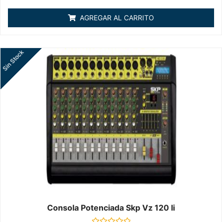
0
de
AGREGAR AL CARRITO
5
Sin Stock
Consola Potenciada Skp Vz 120 Ii