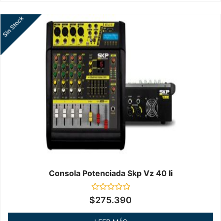
Sin Stock
Consola Potenciada Skp Vz 40 Ii
Valorado
$
275.390
en
0
de