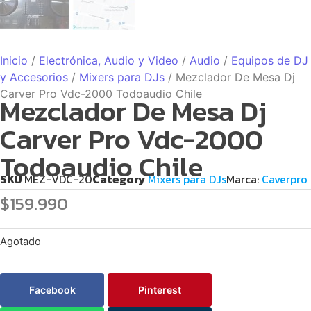
Inicio
/
Electrónica, Audio y Video
/
Audio
/
Equipos de DJ
y Accesorios
/
Mixers para DJs
/ Mezclador De Mesa Dj
Carver Pro Vdc-2000 Todoaudio Chile
Mezclador De Mesa Dj
Carver Pro Vdc-2000
Todoaudio Chile
SKU
MEZ-VDC-20
Category
Mixers para DJs
Marca:
Caverpro
$
159.990
Agotado
Facebook
Pinterest