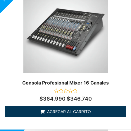
Consola Profesional Mixer 16 Canales
Valorado
$
364.990
$
346.740
en
0
de
AGREGAR AL CARRITO
5