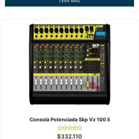
LEER MÁS
5
Consola Potenciada Skp Vz 100 Ii
Valorado
$
332.110
en