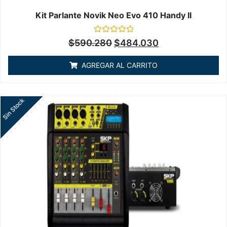
Kit Parlante Novik Neo Evo 410 Handy II
Valorado
$
590.280
$
484.030
en
0
de
AGREGAR AL CARRITO
5
Sin Stock