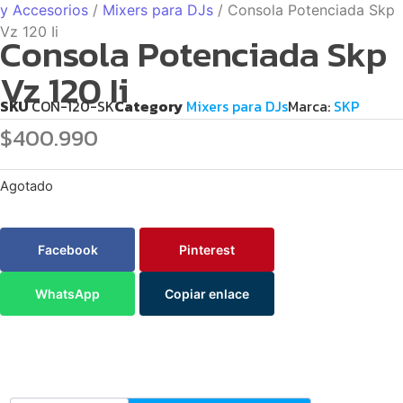
y Accesorios
/
Mixers para DJs
/ Consola Potenciada Skp
Vz 120 Ii
Consola Potenciada Skp
Vz 120 Ii
SKU
CON-120-SK
Category
Mixers para DJs
Marca:
SKP
$
400.990
Agotado
Facebook
Pinterest
WhatsApp
Copiar enlace