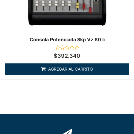
Consola Potenciada Skp Vz 60 Ii
Valorado
$
392.340
en
0
de
AGREGAR AL CARRITO
5