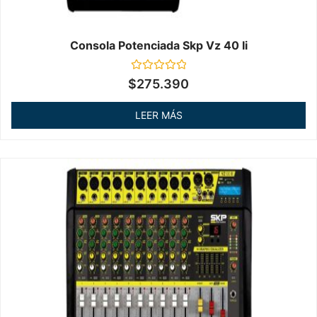
Consola Potenciada Skp Vz 40 Ii
Valorado
$
275.390
en
0
de
LEER MÁS
5