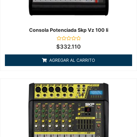
Consola Potenciada Skp Vz 100 Ii
Valorado
$
332.110
en
0
de
AGREGAR AL CARRITO
5