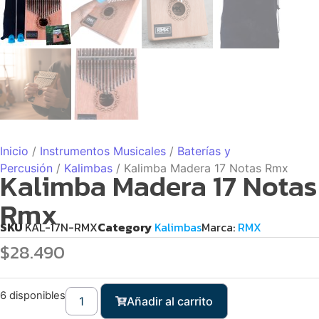
Inicio
/
Instrumentos Musicales
/
Baterías y
Percusión
/
Kalimbas
/ Kalimba Madera 17 Notas Rmx
Kalimba Madera 17 Notas
Rmx
SKU
KAL-17N-RMX
Category
Kalimbas
Marca:
RMX
$
28.490
6 disponibles
Añadir al carrito