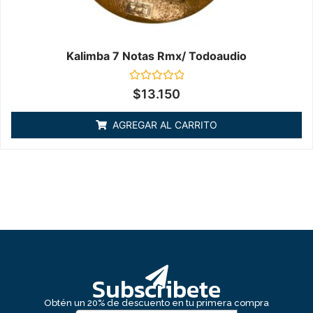
Kalimba 7 Notas Rmx/ Todoaudio
Valorado
$
13.150
en
0
de
AGREGAR AL CARRITO
5
Subscribete
Obtén un 20% de descuento en tu primera compra