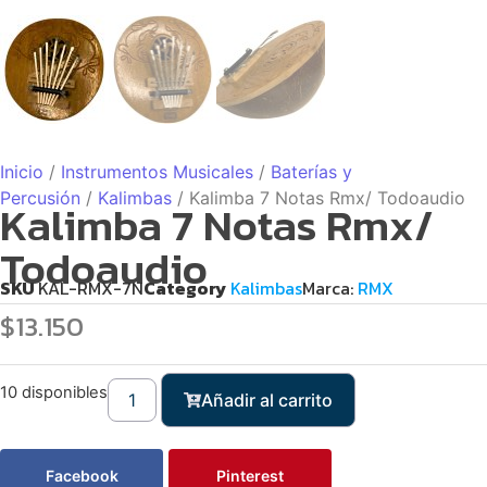
Inicio
/
Instrumentos Musicales
/
Baterías y
Percusión
/
Kalimbas
/ Kalimba 7 Notas Rmx/ Todoaudio
Kalimba 7 Notas Rmx/
Todoaudio
SKU
KAL-RMX-7N
Category
Kalimbas
Marca:
RMX
$
13.150
10 disponibles
Añadir al carrito
Facebook
Pinterest