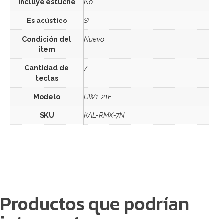
Incluye estuche
No
Es acústico
Sí
Condición del
Nuevo
ítem
Cantidad de
7
teclas
Modelo
UW1-21F
SKU
KAL-RMX-7N
Productos que podrían