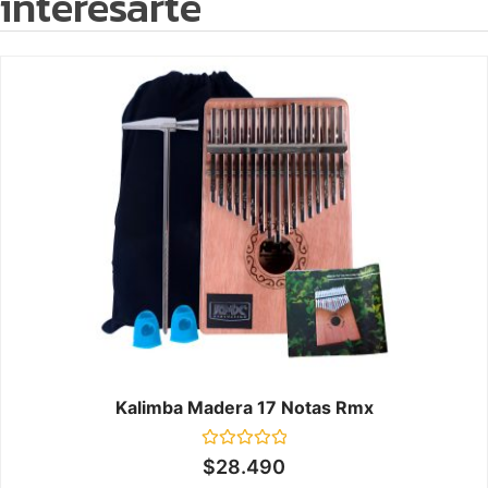
interesarte
Kalimba Madera 17 Notas Rmx
Valorado
$
28.490
en