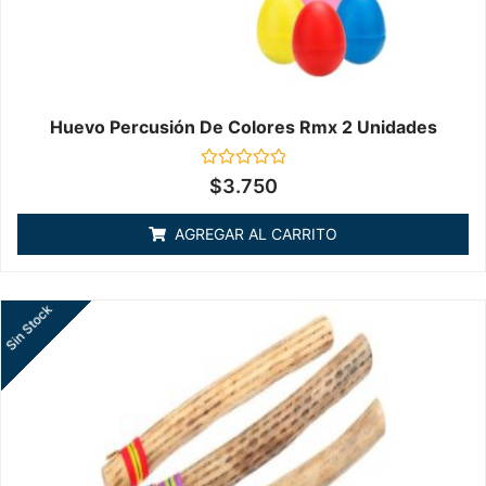
Huevo Percusión De Colores Rmx 2 Unidades
Valorado
$
3.750
en
0
de
AGREGAR AL CARRITO
5
Sin Stock