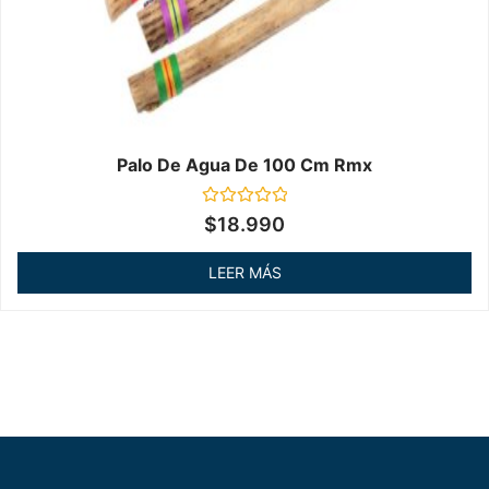
Palo De Agua De 100 Cm Rmx
Valorado
$
18.990
en
0
de
LEER MÁS
5