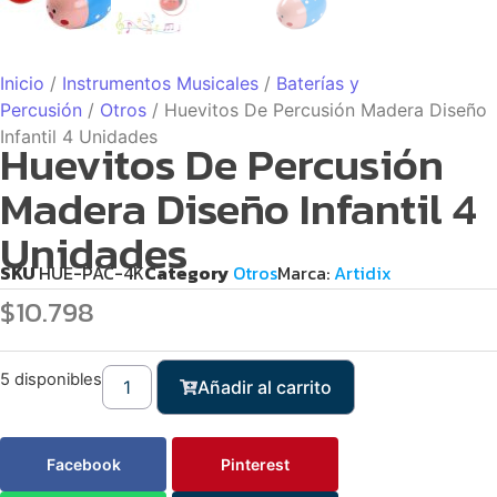
Inicio
/
Instrumentos Musicales
/
Baterías y
Percusión
/
Otros
/ Huevitos De Percusión Madera Diseño
Infantil 4 Unidades
Huevitos De Percusión
Madera Diseño Infantil 4
Unidades
SKU
HUE-PAC-4K
Category
Otros
Marca:
Artidix
$
10.798
5 disponibles
Añadir al carrito
Facebook
Pinterest