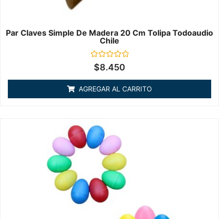
Par Claves Simple De Madera 20 Cm Tolipa Todoaudio
Chile
Valorado
$
8.450
en
0
de
AGREGAR AL CARRITO
5