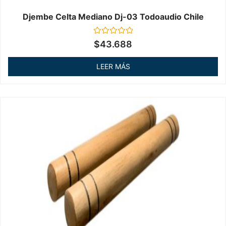
Djembe Celta Mediano Dj-03 Todoaudio Chile
Valorado
$
43.688
en
0
de
LEER MÁS
5