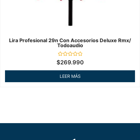
Lira Profesional 29n Con Accesorios Deluxe Rmx/
Todoaudio
Valorado
$
269.990
en
0
de
LEER MÁS
5