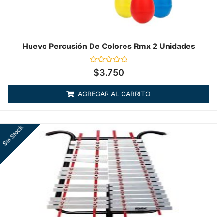
Huevo Percusión De Colores Rmx 2 Unidades
Valorado
$
3.750
en
0
de
AGREGAR AL CARRITO
5
Sin Stock