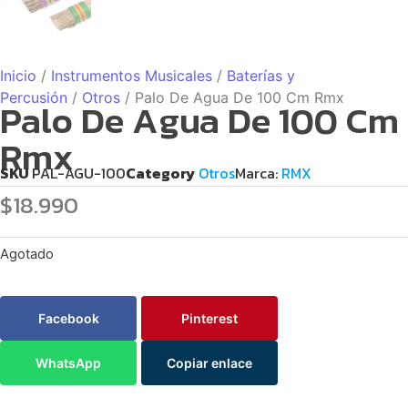
Inicio
/
Instrumentos Musicales
/
Baterías y
Percusión
/
Otros
/ Palo De Agua De 100 Cm Rmx
Palo De Agua De 100 Cm
Rmx
SKU
PAL-AGU-100
Category
Otros
Marca:
RMX
$
18.990
Agotado
Facebook
Pinterest
WhatsApp
Copiar enlace