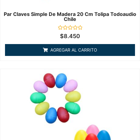
Par Claves Simple De Madera 20 Cm Tolipa Todoaudio
Chile
Valorado
$
8.450
en
0
de
AGREGAR AL CARRITO
5