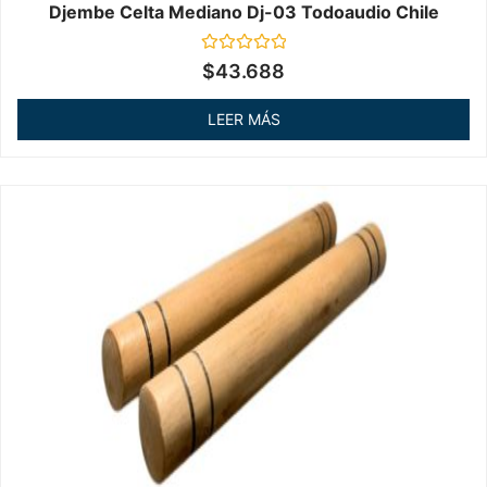
Djembe Celta Mediano Dj-03 Todoaudio Chile
Valorado
$
43.688
en
0
de
LEER MÁS
5