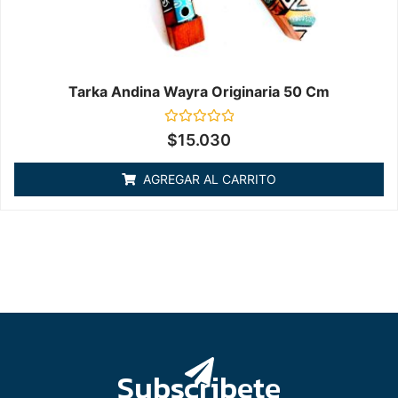
Tarka Andina Wayra Originaria 50 Cm
Valorado
$
15.030
en
0
de
AGREGAR AL CARRITO
5
Subscribete