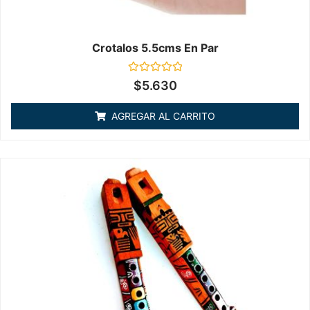
Crotalos 5.5cms En Par
Valorado
$
5.630
en
0
de
AGREGAR AL CARRITO
5