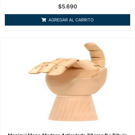
Valorado
$
5.690
en
0
de
AGREGAR AL CARRITO
5