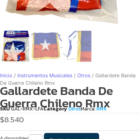
Inicio
/
Instrumentos Musicales
/
Otros
/ Gallardete Banda
De Guerra Chileno Rmx
Gallardete Banda De
Guerra Chileno Rmx
SKU
GAL-RMX-LFA
Category
Otros
Marca:
RMX
$
8.540
4 disponibles