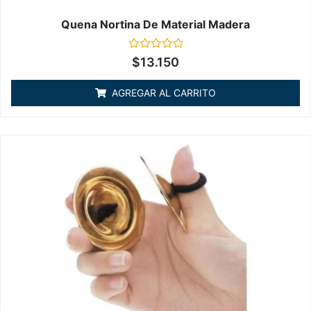
Quena Nortina De Material Madera
Valorado
$
13.150
en
0
de
AGREGAR AL CARRITO
5