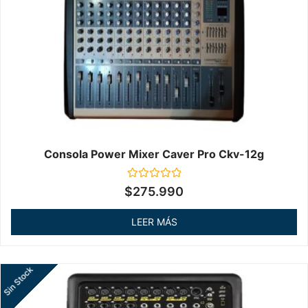
Consola Power Mixer Caver Pro Ckv-12g
Valorado
$
275.990
en
0
de
LEER MÁS
5
Sin Stock