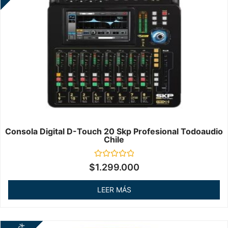
Consola Digital D-Touch 20 Skp Profesional Todoaudio
Chile
Valorado
$
1.299.000
en
0
de
LEER MÁS
5