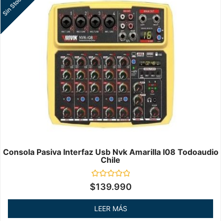
Sin Stock
Consola Pasiva Interfaz Usb Nvk Amarilla I08 Todoaudio
Chile
Valorado
$
139.990
en
0
de
LEER MÁS
5