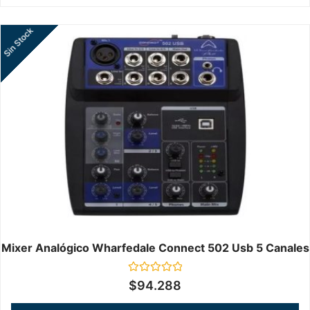
Sin Stock
Mixer Analógico Wharfedale Connect 502 Usb 5 Canales
Valorado
$
94.288
en
0
de