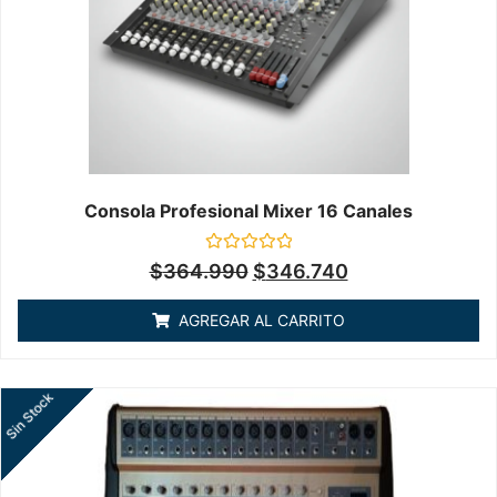
Consola Profesional Mixer 16 Canales
Valorado
$
364.990
$
346.740
en
0
de
AGREGAR AL CARRITO
5
Sin Stock