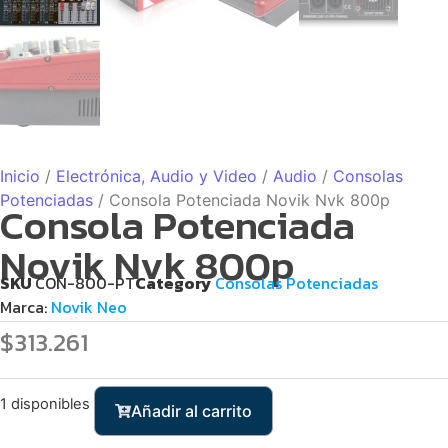
Inicio
/
Electrónica, Audio y Video
/
Audio
/
Consolas
Potenciadas
/ Consola Potenciada Novik Nvk 800p
Consola Potenciada
Novik Nvk 800p
SKU
CON-800-PT
Category
Consolas Potenciadas
Marca:
Novik Neo
$
313.261
1 disponibles
Añadir al carrito