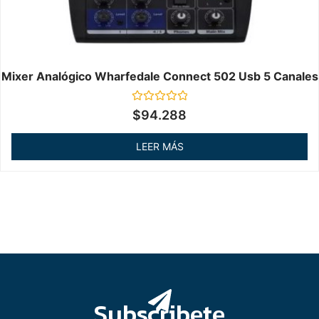
Mixer Analógico Wharfedale Connect 502 Usb 5 Canales
Valorado
$
94.288
en
0
de
LEER MÁS
5
Subscribete