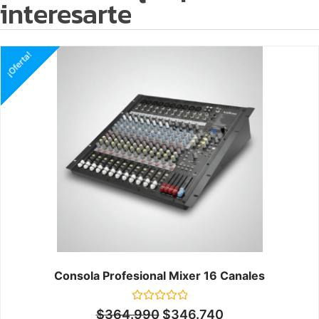
interesarte
¡Oferta!
Consola Profesional Mixer 16 Canales
Valorado
$
364.990
$
346.740