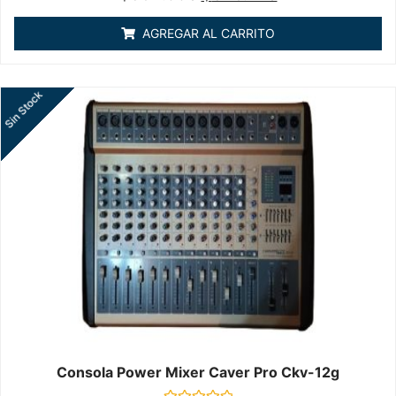
en
0
de
AGREGAR AL CARRITO
5
Sin Stock
Consola Power Mixer Caver Pro Ckv-12g