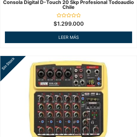
Consola Digital D-Touch 20 Skp Profesional Todoaudio
Chile
Valorado
$
1.299.000
en
0
de
LEER MÁS
5
Sin Stock