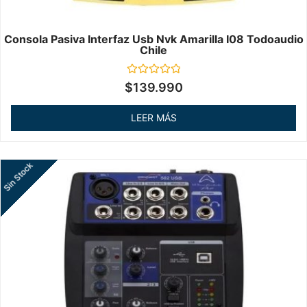
Consola Pasiva Interfaz Usb Nvk Amarilla I08 Todoaudio
Chile
Valorado
$
139.990
en
0
de
LEER MÁS
5
Sin Stock