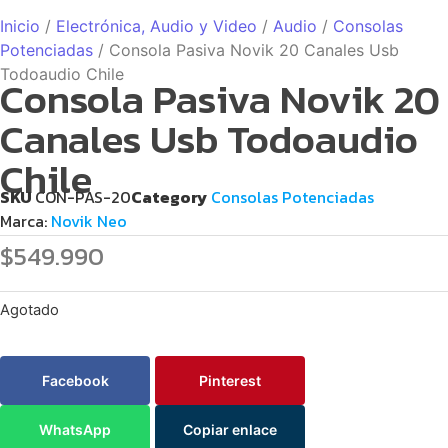
Inicio
/
Electrónica, Audio y Video
/
Audio
/
Consolas
Potenciadas
/ Consola Pasiva Novik 20 Canales Usb
Todoaudio Chile
Consola Pasiva Novik 20
Canales Usb Todoaudio
Chile
SKU
CON-PAS-20
Category
Consolas Potenciadas
Marca:
Novik Neo
$
549.990
Agotado
Facebook
Pinterest
WhatsApp
Copiar enlace