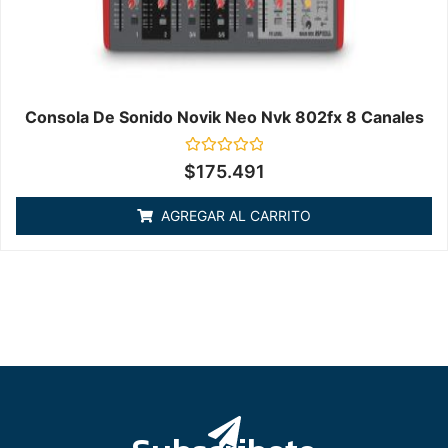
Consola De Sonido Novik Neo Nvk 802fx 8 Canales
Valorado
$
175.491
en
0
de
AGREGAR AL CARRITO
5