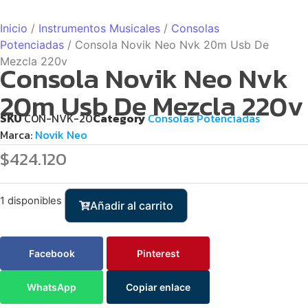
Inicio
/
Instrumentos Musicales
/
Consolas
Potenciadas
/ Consola Novik Neo Nvk 20m Usb De
Mezcla 220v
Consola Novik Neo Nvk
20m Usb De Mezcla 220v
SKU
CON-NVK-20
Category
Consolas Potenciadas
Marca:
Novik Neo
$
424.120
1 disponibles
Añadir al carrito
Facebook
Pinterest
WhatsApp
Copiar enlace