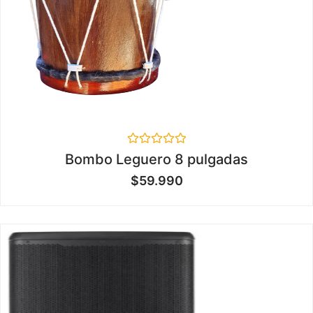
Valorado
Bombo Leguero 8 pulgadas
en
0
$
59.990
de
5