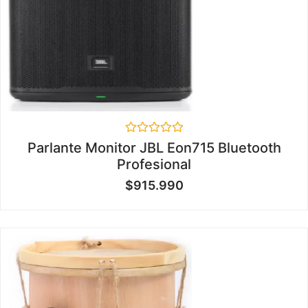
Valorado
Parlante Monitor JBL Eon715 Bluetooth
en
Profesional
0
de
$
915.990
5