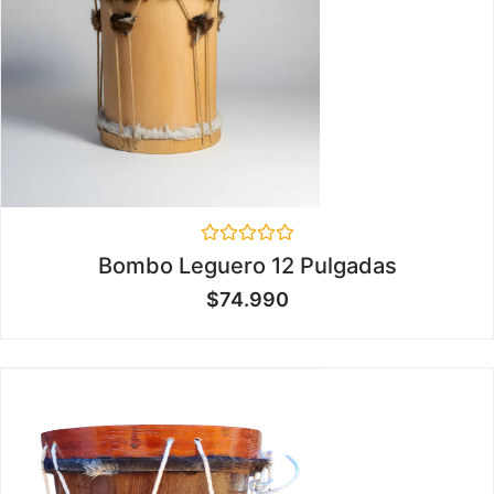
Valorado
Bombo Leguero 12 Pulgadas
en
0
$
74.990
de
5