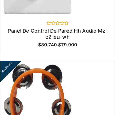
Valorado
Panel De Control De Pared Hh Audio Mz-
en
c2-eu-wh
0
de
$
80.740
$
79.900
5
Sin Stock