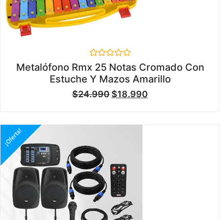
Valorado
Metalófono Rmx 25 Notas Cromado Con
en
Estuche Y Mazos Amarillo
0
de
$
24.990
$
18.990
5
¡Oferta!