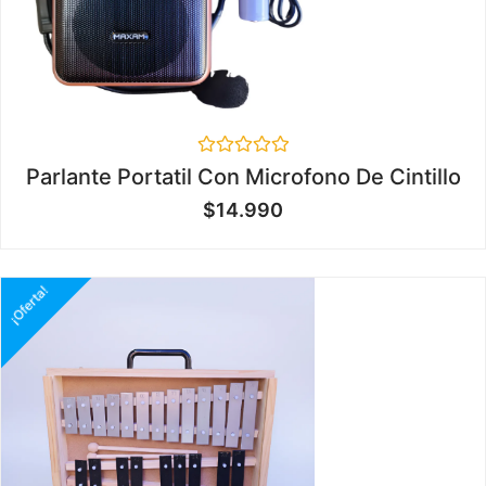
Valorado
Parlante Portatil Con Microfono De Cintillo
en
0
$
14.990
de
5
¡Oferta!