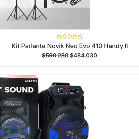
Valorado
Kit Parlante Novik Neo Evo 410 Handy II
en
0
$
590.280
$
484.030
de
5