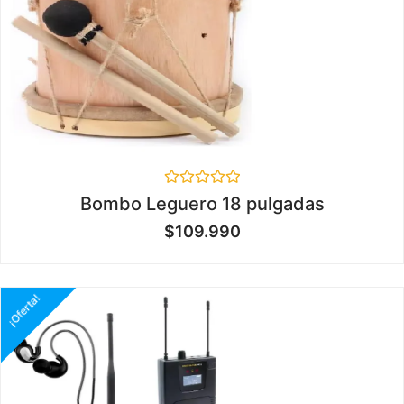
Valorado
Bombo Leguero 18 pulgadas
en
0
$
109.990
de
5
¡Oferta!