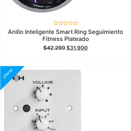
Valorado
Anillo Inteligente Smart Ring Seguimiento
en
Fitness Plateado
0
de
$
42.290
$
31.900
5
¡Oferta!