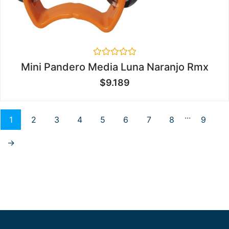
Valorado
Mini Pandero Media Luna Naranjo Rmx
en
0
$
9.189
de
5
...
1
2
3
4
5
6
7
8
9
→