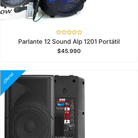
Valorado
Parlante 12 Sound Alp 1201 Portátil
en
0
$
45.990
de
5
¡Oferta!