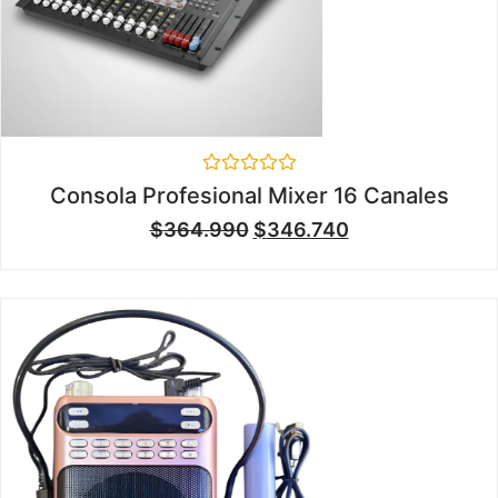
Valorado
Consola Profesional Mixer 16 Canales
en
0
$
364.990
$
346.740
de
5