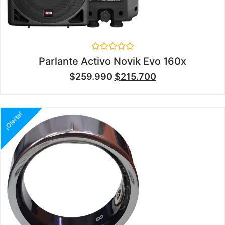
Valorado
Parlante Activo Novik Evo 160x
en
0
$
259.990
$
215.700
de
5
¡Oferta!