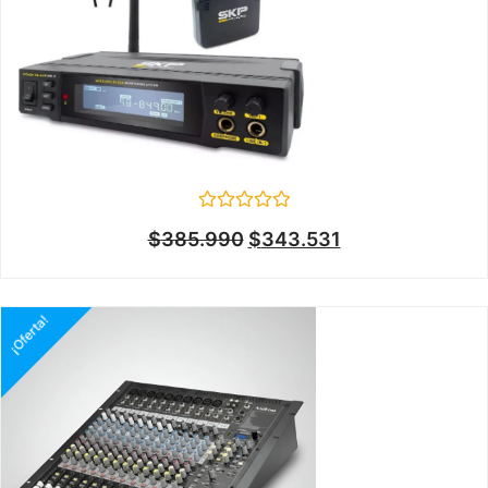
Valorado
$
385.990
$
343.531
en
0
de
5
¡Oferta!