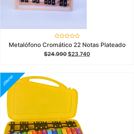
Valorado
Metalófono Cromático 22 Notas Plateado
en
0
$
24.990
$
23.740
de
5
¡Oferta!