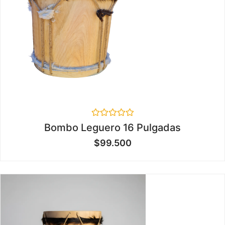
Valorado
Bombo Leguero 16 Pulgadas
en
0
$
99.500
de
5