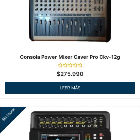
Consola Power Mixer Caver Pro Ckv-12g
Valorado
$
275.990
en
0
de
LEER MÁS
5
Sin Stock