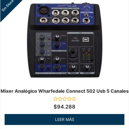
Sin Stock
Mixer Analógico Wharfedale Connect 502 Usb 5 Canales
Valorado
$
94.288
en
0
de
LEER MÁS
5