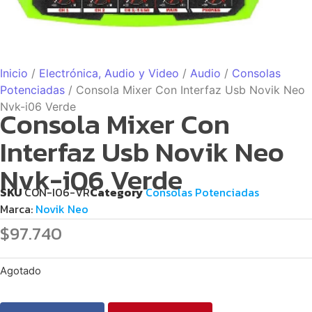
Inicio
/
Electrónica, Audio y Video
/
Audio
/
Consolas
Potenciadas
/ Consola Mixer Con Interfaz Usb Novik Neo
Nvk-i06 Verde
Consola Mixer Con
Interfaz Usb Novik Neo
Nvk-i06 Verde
SKU
CON-I06-VR
Category
Consolas Potenciadas
Marca:
Novik Neo
$
97.740
Agotado