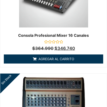
Consola Profesional Mixer 16 Canales
Valorado
$
364.990
$
346.740
en
0
de
AGREGAR AL CARRITO
5
Sin Stock