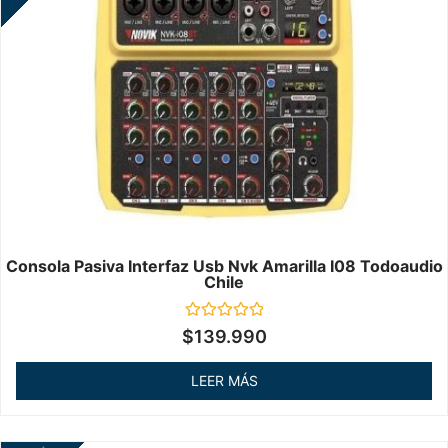
Consola Pasiva Interfaz Usb Nvk Amarilla I08 Todoaudio
Chile
Valorado
$
139.990
en
0
de
LEER MÁS
5