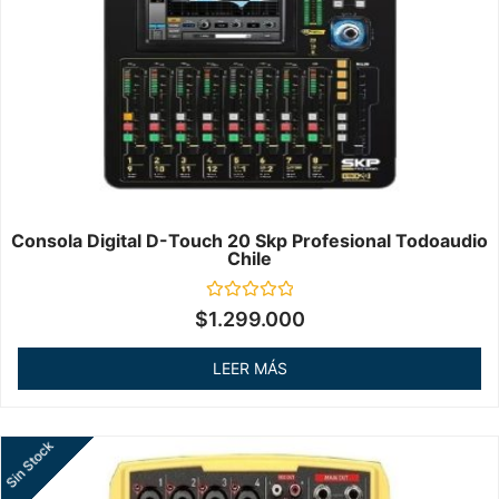
Consola Digital D-Touch 20 Skp Profesional Todoaudio
Chile
Valorado
$
1.299.000
en
0
de
LEER MÁS
5
Sin Stock