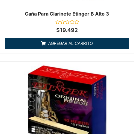
Caña Para Clarinete Etinger B Alto 3
Valorado
$
19.492
en
0
de
AGREGAR AL CARRITO
5