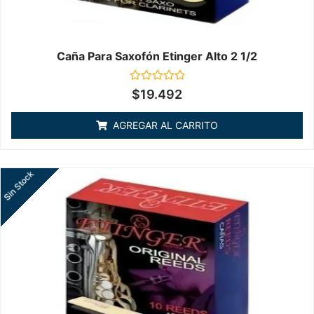
Caña Para Saxofón Etinger Alto 2 1/2
Valorado
$
19.492
en
0
de
AGREGAR AL CARRITO
5
Sin Stock