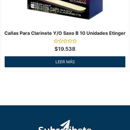
Cañas Para Clarinete Y/o Saxo B 10 Unidades Etinger
Valorado
$
19.538
en
0
de
LEER MÁS
5
Subscribete