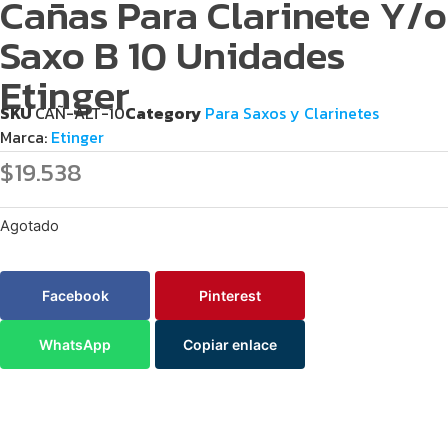
Cañas Para Clarinete Y/o
Saxo B 10 Unidades
Etinger
SKU
CAÑ-ALT-10
Category
Para Saxos y Clarinetes
Marca:
Etinger
$
19.538
Agotado
Facebook
Pinterest
WhatsApp
Copiar enlace