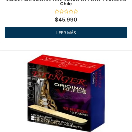
Chile
Valorado
$
45.990
en
0
de
LEER MÁS
5