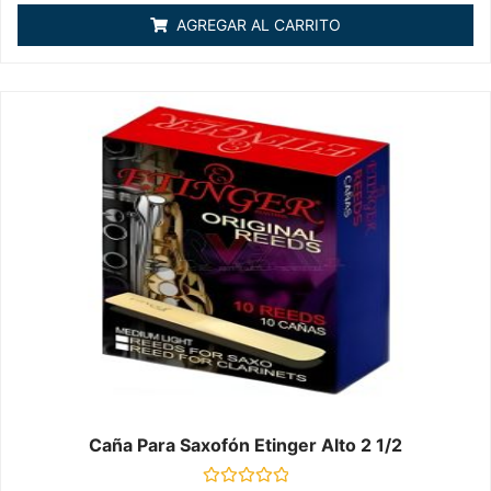
de
AGREGAR AL CARRITO
5
Caña Para Saxofón Etinger Alto 2 1/2