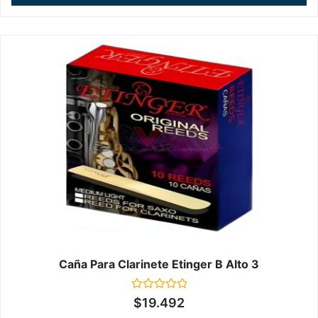
Caña Para Clarinete Etinger B Alto 3
Valorado
$
19.492
en
0