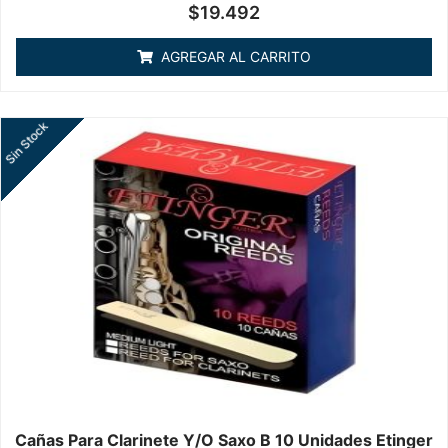
Valorado
$
19.492
en
0
de
AGREGAR AL CARRITO
5
Sin Stock
Cañas Para Clarinete Y/o Saxo B 10 Unidades Etinger