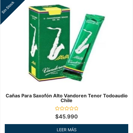
Sin Stock
Cañas Para Saxofón Alto Vandoren Tenor Todoaudio
Chile
Valorado
$
45.990
en
0
de
LEER MÁS
5