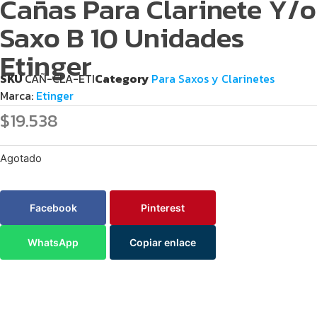
Cañas Para Clarinete Y/o
Saxo B 10 Unidades
Etinger
SKU
CAÑ-CLA-ETI
Category
Para Saxos y Clarinetes
Marca:
Etinger
$
19.538
Agotado
Facebook
Pinterest
WhatsApp
Copiar enlace