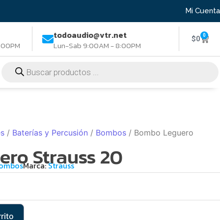
Mi Cuenta
todoaudio@vtr.net
0
$
0
8:00PM
Lun-Sab 9:00AM - 8:00PM
es
/
Baterías y Percusión
/
Bombos
/ Bombo Leguero
ro Strauss 20
ombos
Marca:
Strauss
rito