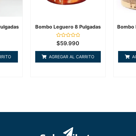
ulgadas
Bombo Leguero 8 Pulgadas
Bombo 
Valorado
$
59.990
en
0
de
RRITO
AGREGAR AL CARRITO
A
5