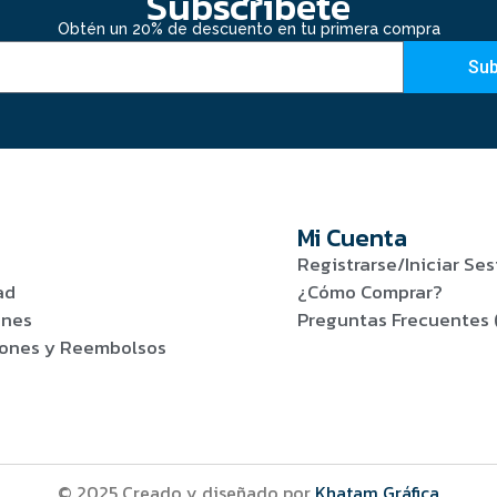
Subscribete
Obtén un 20% de descuento en tu primera compra
Sub
Mi Cuenta
Registrarse/Iniciar Ses
ad
¿Cómo Comprar?
ones
Preguntas Frecuentes 
viones y Reembolsos
© 2025 Creado y diseñado por
Khatam Gráfica