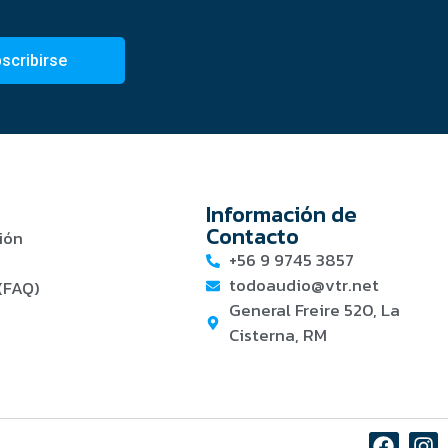
scribirse
Información de
Contacto
ión
+56 9 9745 3857
todoaudio@vtr.net
(FAQ)
General Freire 520, La
Cisterna, RM