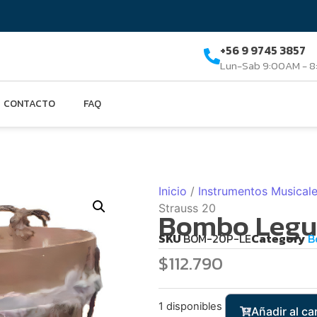
+56 9 9745 3857
Lun-Sab 9:00AM - 
CONTACTO
FAQ
Inicio
/
Instrumentos Musical
Strauss 20
Bombo Legue
SKU
BOM-20P-LE
Category
B
$
112.790
1 disponibles
Añadir al car