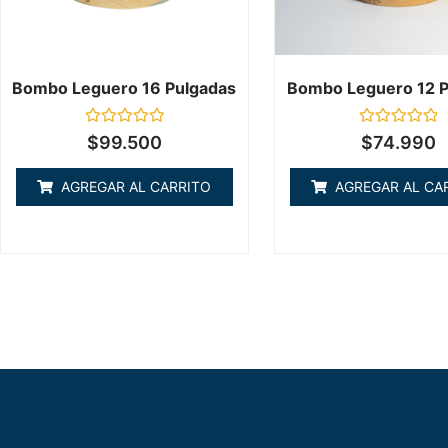
Bombo Leguero 16 Pulgadas
Bombo Leguero 12 P
Valorado
Valorado
$
99.500
$
74.990
en
en
0
0
de
de
AGREGAR AL CARRITO
AGREGAR AL CA
5
5