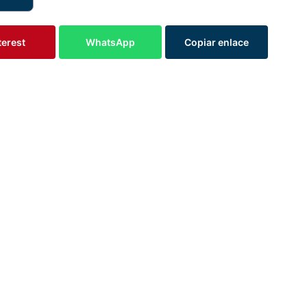
terest
WhatsApp
Copiar enlace