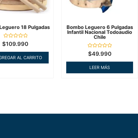
Leguero 18 Pulgadas
Bombo Leguero 6 Pulgadas
Infantil Nacional Todoaudio
Chile
Valorado
$
109.990
en
0
Valorado
$
49.990
de
en
GREGAR AL CARRITO
5
0
de
LEER MÁS
5