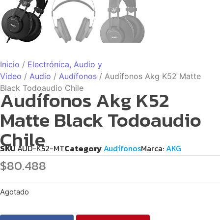
Inicio
/
Electrónica, Audio y
Video
/
Audio
/
Audífonos
/ Audífonos Akg K52 Matte
Black Todoaudio Chile
Audífonos Akg K52
Matte Black Todoaudio
Chile
SKU
AUD-K52-MT
Category
Audífonos
Marca:
AKG
$
80.488
Agotado