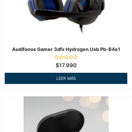
Audífonos Gamer 3dfx Hydrogen Usb Pb-B4e1
Valorado
$
17.990
en
0
de
LEER MÁS
5