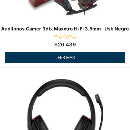
Audífonos Gamer 3dfx Maxxtro Hi Fi 3.5mm- Usb Negro
Valorado
$
26.439
en
0
de
LEER MÁS
5