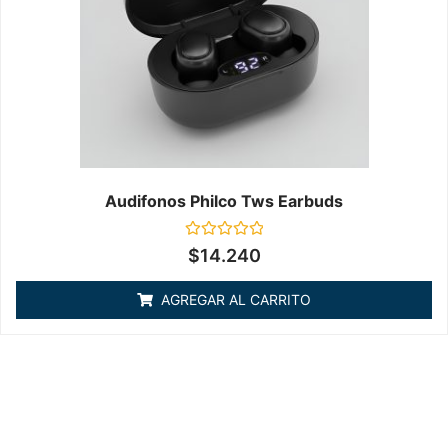
Audifonos Philco Tws Earbuds
Valorado
$
14.240
en
0
de
AGREGAR AL CARRITO
5