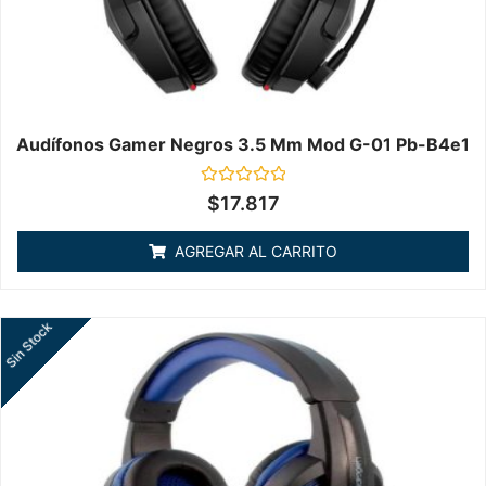
Audífonos Gamer Negros 3.5 Mm Mod G-01 Pb-B4e1
Valorado
$
17.817
en
0
de
AGREGAR AL CARRITO
5
Sin Stock