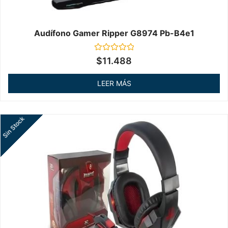
Audífono Gamer Ripper G8974 Pb-B4e1
Valorado
$
11.488
en
0
de
LEER MÁS
5
Sin Stock