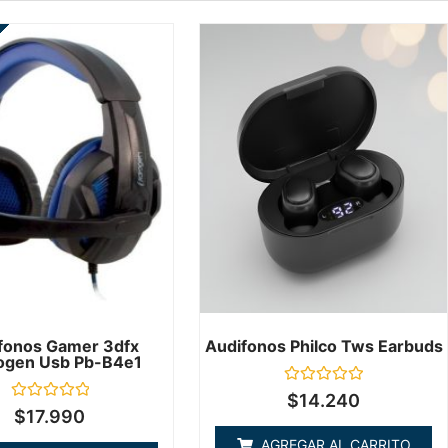
fonos Gamer 3dfx
Audifonos Philco Tws Earbuds
ogen Usb Pb-B4e1
Valorado
$
14.240
en
Valorado
$
17.990
0
en
de
0
AGREGAR AL CARRITO