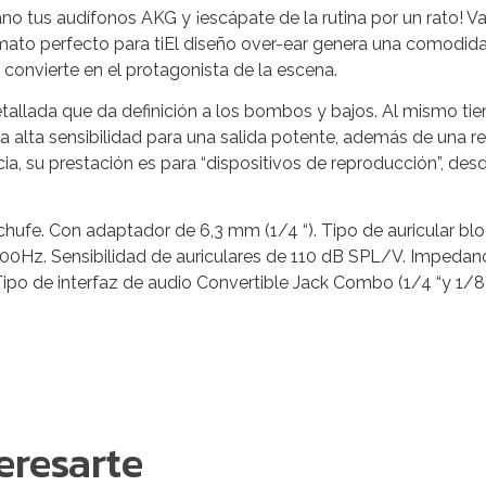
 mano tus audífonos AKG y ¡escápate de la rutina por un rato! 
mato perfecto para tiEl diseño over-ear genera una comodidad
convierte en el protagonista de la escena.
lada que da definición a los bombos y bajos. Al mismo tiem
 alta sensibilidad para una salida potente, además de una r
, su prestación es para “dispositivos de reproducción”, des
 enchufe. Con adaptador de 6,3 mm (1/4 “). Tipo de auricular
Hz. Sensibilidad de auriculares de 110 dB SPL/V. Impedanci
 Tipo de interfaz de audio Convertible Jack Combo (1/4 “y 1/8
eresarte