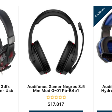
Sin Stock
 3dfx
Audífonos Gamer Negros 3.5
Audí
mm- Usb
Mm Mod G-01 Pb-B4e1
Hydr
Valorado
$
17.817
en
0