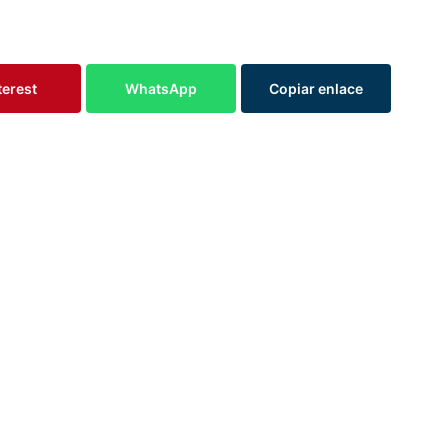
terest
WhatsApp
Copiar enlace