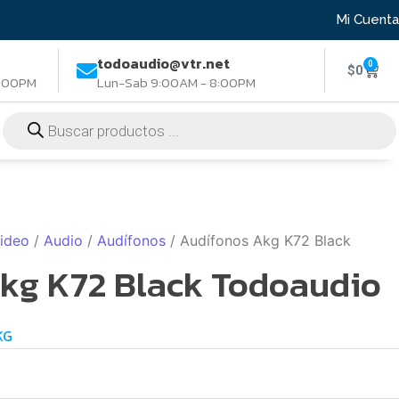
Mi Cuenta
todoaudio@vtr.net
0
$
0
8:00PM
Lun-Sab 9:00AM - 8:00PM
Video
/
Audio
/
Audífonos
/ Audífonos Akg K72 Black
kg K72 Black Todoaudio
KG