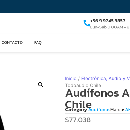
+56 9 9745 3857
Lun-Sab 9:00AM - 
CONTACTO
FAQ
Inicio
/
Electrónica, Audio y 
Todoaudio Chile
Audífonos A
Chile
Category
Audífonos
Marca:
A
$
77.038