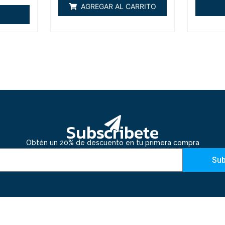
de
AGREGAR AL CARRITO
5
Subscribete
Obtén un 20% de descuento en tu primera compra
Sub