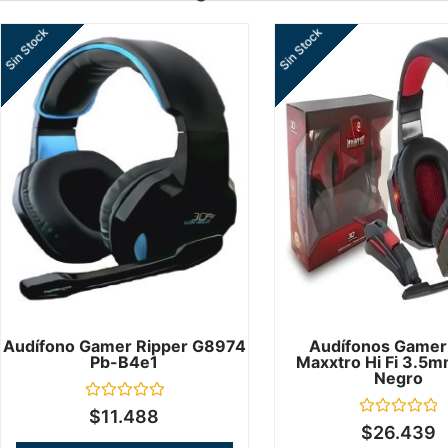
Sin Stock
Sin Stock
Audífono Gamer Ripper G8974
Audífonos Gamer
Pb-B4e1
Maxxtro Hi Fi 3.5
Negro
Valorado
$
11.488
en
Valorado
$
26.439
0
en