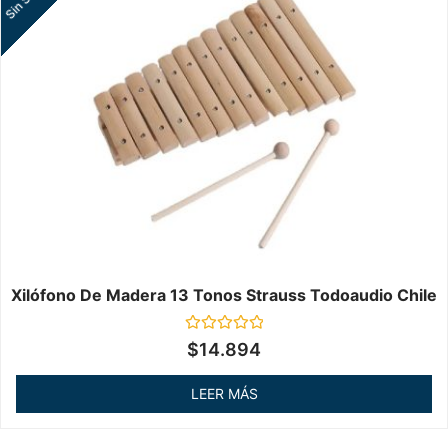
Xilófono De Madera 13 Tonos Strauss Todoaudio Chile
Valorado
$
14.894
en
0
de
LEER MÁS
5