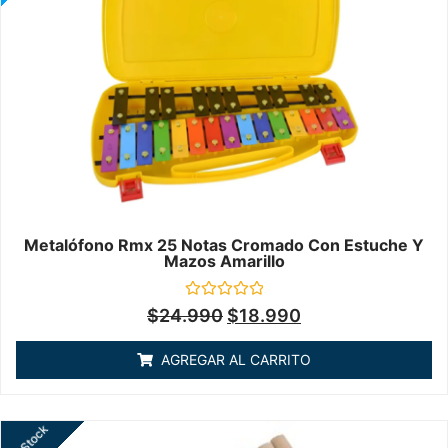
Metalófono Rmx 25 Notas Cromado Con Estuche Y
Mazos Amarillo
Valorado
$
24.990
$
18.990
en
0
de
AGREGAR AL CARRITO
5
Sin Stock