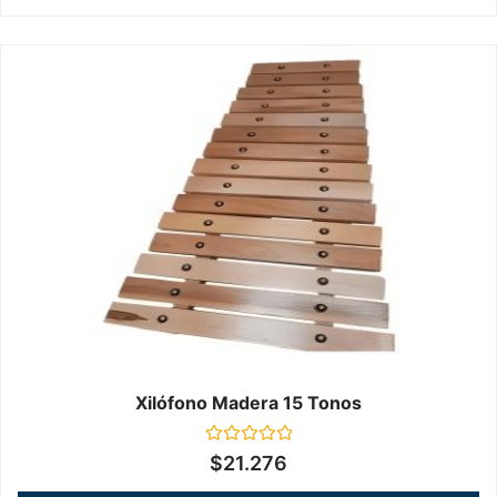
Xilófono Madera 15 Tonos
Valorado
$
21.276
en
0