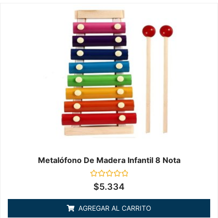
Metalófono De Madera Infantil 8 Nota
Valorado
$
5.334
en
0
de
AGREGAR AL CARRITO
5