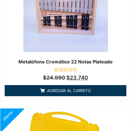
Metalófono Cromático 22 Notas Plateado
Valorado
$
24.990
$
23.740
en
0
de
AGREGAR AL CARRITO
5
¡Oferta!