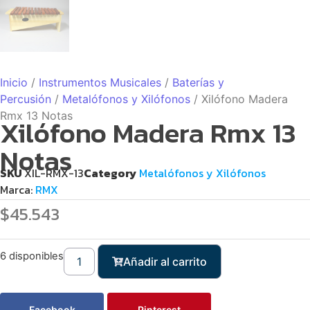
Inicio
/
Instrumentos Musicales
/
Baterías y
Percusión
/
Metalófonos y Xilófonos
/ Xilófono Madera
Rmx 13 Notas
Xilófono Madera Rmx 13
Notas
SKU
XIL-RMX-13
Category
Metalófonos y Xilófonos
Marca:
RMX
$
45.543
6 disponibles
Añadir al carrito
Facebook
Pinterest