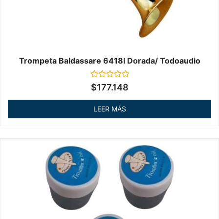
Trompeta Baldassare 6418l Dorada/ Todoaudio
Valorado
$
177.148
en
0
de
LEER MÁS
5