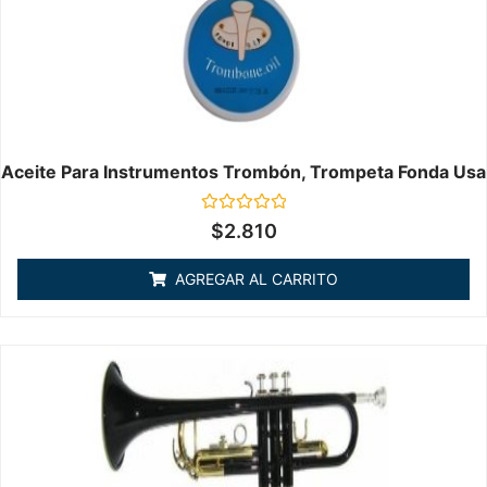
Aceite Para Instrumentos Trombón, Trompeta Fonda Usa
Valorado
$
2.810
en
0
de
AGREGAR AL CARRITO
5