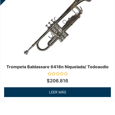
Trompeta Baldassare 6418n Niquelada/ Todoaudio
Valorado
$
206.816
en
0
de
LEER MÁS
5