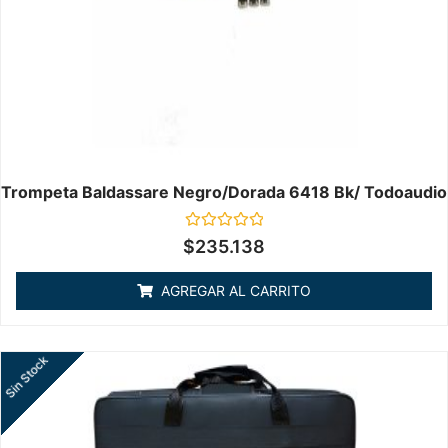
Trompeta Baldassare Negro/dorada 6418 Bk/ Todoaudio
Valorado
$
235.138
en
0
de
AGREGAR AL CARRITO
5
Sin Stock