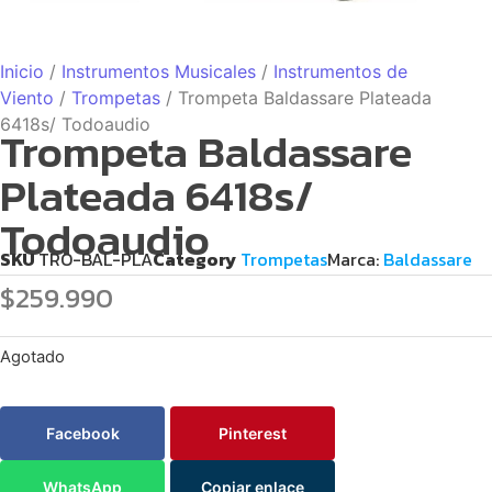
Inicio
/
Instrumentos Musicales
/
Instrumentos de
Viento
/
Trompetas
/ Trompeta Baldassare Plateada
6418s/ Todoaudio
Trompeta Baldassare
Plateada 6418s/
Todoaudio
SKU
TRO-BAL-PLA
Category
Trompetas
Marca:
Baldassare
$
259.990
Agotado
Facebook
Pinterest
WhatsApp
Copiar enlace