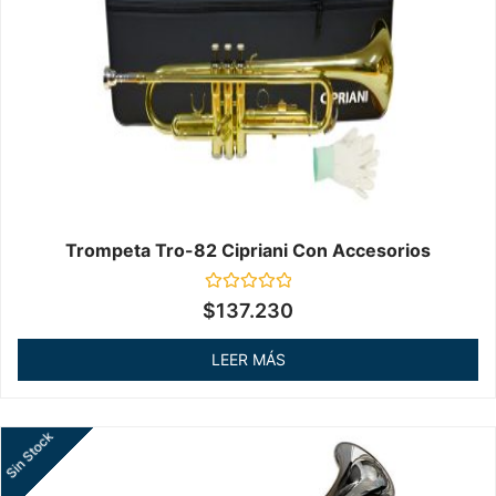
Trompeta Tro-82 Cipriani Con Accesorios
Valorado
$
137.230
en
0
de
LEER MÁS
5
Sin Stock