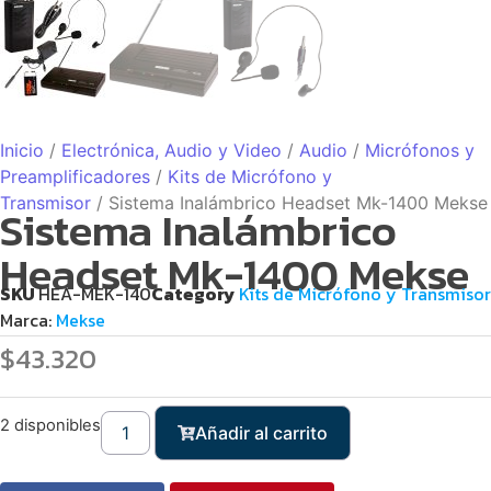
Inicio
/
Electrónica, Audio y Video
/
Audio
/
Micrófonos y
Preamplificadores
/
Kits de Micrófono y
Transmisor
/ Sistema Inalámbrico Headset Mk-1400 Mekse
Sistema Inalámbrico
Headset Mk-1400 Mekse
SKU
HEA-MEK-140
Category
Kits de Micrófono y Transmisor
Marca:
Mekse
$
43.320
2 disponibles
Añadir al carrito