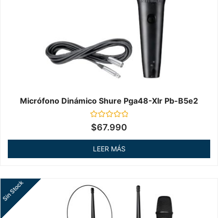
Micrófono Dinámico Shure Pga48-Xlr Pb-B5e2
Valorado
$
67.990
en
0
de
LEER MÁS
5
Sin Stock