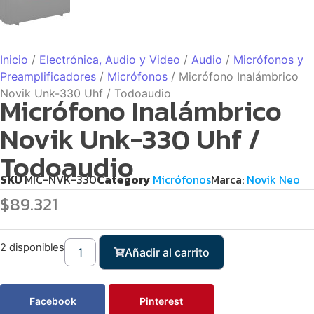
Inicio
/
Electrónica, Audio y Video
/
Audio
/
Micrófonos y
Preamplificadores
/
Micrófonos
/ Micrófono Inalámbrico
Novik Unk-330 Uhf / Todoaudio
Micrófono Inalámbrico
Novik Unk-330 Uhf /
Todoaudio
SKU
MIC-NVK-330
Category
Micrófonos
Marca:
Novik Neo
$
89.321
2 disponibles
Añadir al carrito
Facebook
Pinterest