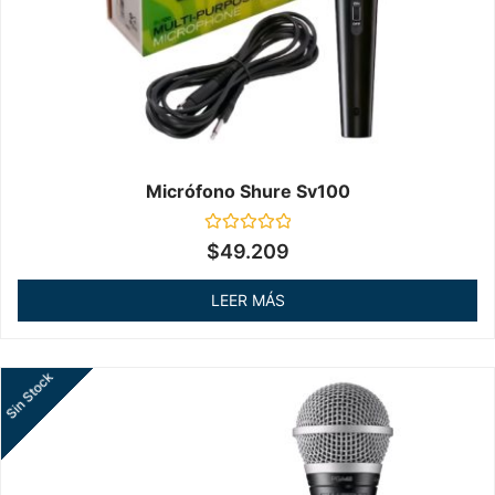
Micrófono Shure Sv100
Valorado
$
49.209
en
0
de
LEER MÁS
5
Sin Stock