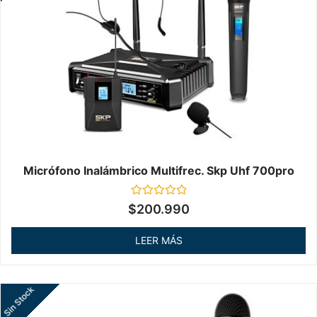
Micrófono Inalámbrico Multifrec. Skp Uhf 700pro
Valorado
$
200.990
en
0
de
LEER MÁS
5
Sin Stock