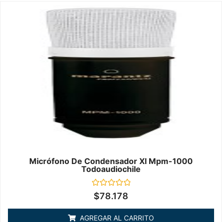
Micrófono De Condensador Xl Mpm-1000
Todoaudiochile
Valorado
$
78.178
en
0
de
AGREGAR AL CARRITO
5