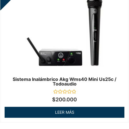
Sistema Inalámbrico Akg Wms40 Mini Us25c /
Todoaudio
Valorado
$
200.000
en
0
de
LEER MÁS
5