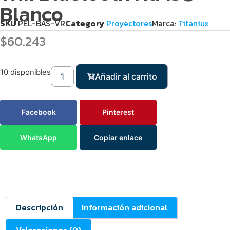
Blanco
SKU
PEL-BAS-VR
Category
Proyectores
Marca:
Titaniux
$
60.243
10 disponibles
Añadir al carrito
Facebook
Pinterest
WhatsApp
Copiar enlace
Descripción
Información adicional