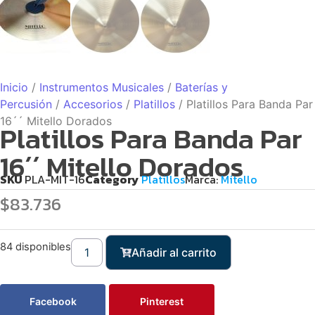
Inicio
/
Instrumentos Musicales
/
Baterías y
Percusión
/
Accesorios
/
Platillos
/ Platillos Para Banda Par
16´´ Mitello Dorados
Platillos Para Banda Par
16´´ Mitello Dorados
SKU
PLA-MIT-16
Category
Platillos
Marca:
Mitello
$
83.736
84 disponibles
Añadir al carrito
Facebook
Pinterest