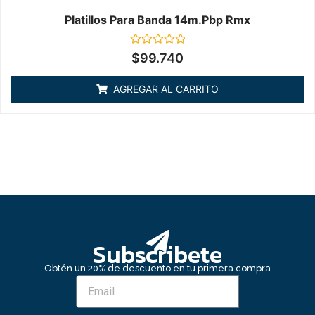
Platillos Para Banda 14m.pbp Rmx
Valorado
$
99.740
en
0
de
AGREGAR AL CARRITO
5
Subscribete
Obtén un 20% de descuento en tu primera compra