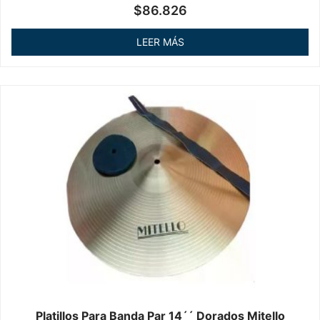
Valorado
$
86.826
en
0
de
LEER MÁS
5
Platillos Para Banda Par 14´´ Dorados Mitello