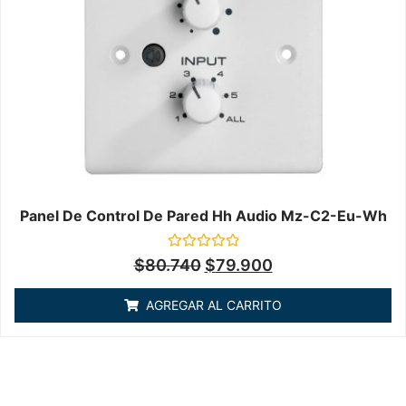
Panel De Control De Pared Hh Audio Mz-C2-Eu-Wh
Valorado
$
80.740
$
79.900
en
0
de
AGREGAR AL CARRITO
5