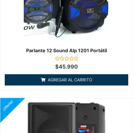
Parlante 12 Sound Alp 1201 Portátil
Valorado
$
45.990
en
0
de
AGREGAR AL CARRITO
5
¡Oferta!