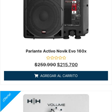
Parlante Activo Novik Evo 160x
Valorado
$
259.990
$
215.700
en
0
de
AGREGAR AL CARRITO
5
¡Oferta!