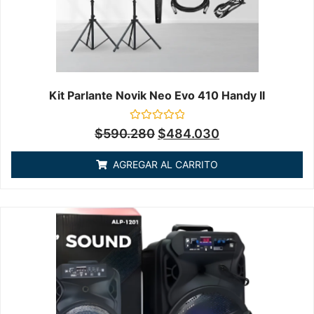
Kit Parlante Novik Neo Evo 410 Handy II
Valorado
$
590.280
$
484.030
en
0
de
AGREGAR AL CARRITO
5