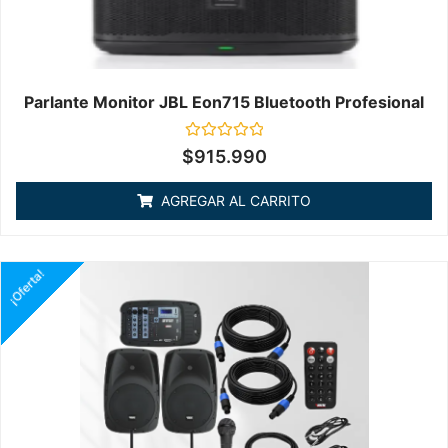
Parlante Monitor JBL Eon715 Bluetooth Profesional
Valorado
$
915.990
en
0
de
AGREGAR AL CARRITO
5
¡Oferta!