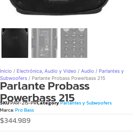
Inicio
/
Electrónica, Audio y Video
/
Audio
/
Parlantes y
Subwoofers
/ Parlante Probass Powerbass 215
Parlante Probass
Powerbass 215
SKU
PAR-215-PR
Category
Parlantes y Subwoofers
Marca:
Pro Bass
$
344.989