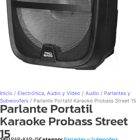
Inicio
/
Electrónica, Audio y Video
/
Audio
/
Parlantes y
Subwoofers
/ Parlante Portatil Karaoke Probass Street 15
Parlante Portatil
Karaoke Probass Street
15
SKU
PAR-KAR-15
Category
Parlantes y Subwoofers