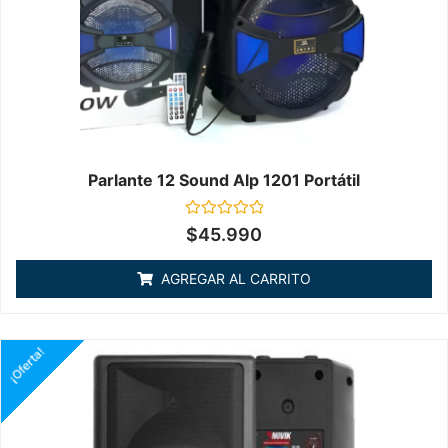
Parlante 12 Sound Alp 1201 Portátil
Valorado
$
45.990
en
0
de
AGREGAR AL CARRITO
5
¡Oferta!