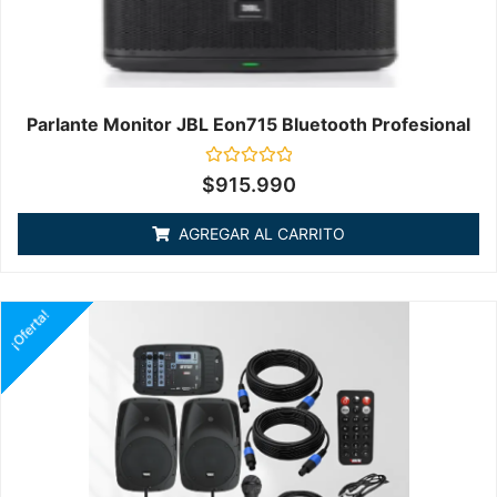
Parlante Monitor JBL Eon715 Bluetooth Profesional
Valorado
$
915.990
en
0
de
AGREGAR AL CARRITO
5
¡Oferta!