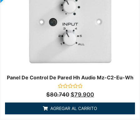
Panel De Control De Pared Hh Audio Mz-C2-Eu-Wh
Valorado
$
80.740
$
79.900
en
0
de
AGREGAR AL CARRITO
5