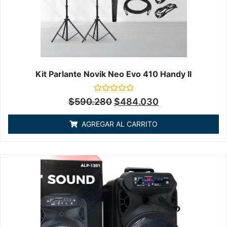
Kit Parlante Novik Neo Evo 410 Handy II
Valorado
$
590.280
$
484.030
en
0
de
AGREGAR AL CARRITO
5