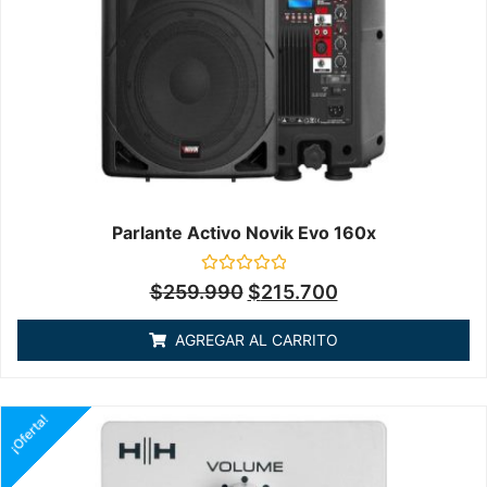
Parlante Activo Novik Evo 160x
Valorado
$
259.990
$
215.700
en
0
de
AGREGAR AL CARRITO
5
¡Oferta!