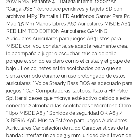
20W RMS *Parlante 4″ *Batería interna: 1200mAh
*Carga USB *Reproduce pendrives y tarjeta SD con
archivos MP3 *Pantalla LED Audífonos Gamer Para Pc
Mac 3.5 Mm Manos Libres A63 Auriculares MISDE A63
RED LIMITED EDITION Auriculares GAMING
Auriculares Auriculares para juegos A63 listos para
MISDE con voz constante, se adapta realmente crea,
lo acompaña a jugar o escuchar música de baile
porque el sonido es claro como el cristal y el golpe de
bajo … Los cojinetes están acolchados para que se
sienta cómodo durante un uso prolongado de estos
auriculares. * Voice Steady Bass BOS es adecuado para
juegos * Can Computadoras, laptops, Kalo a HP Pake
Splitter si desea que micnya esté activo debido a este
conector 2 almohadillas Acolchadas * Micrófono Claro
* tipo MISDE A63 * Sonidos de seguridad OK A63 /
XIBERIA K9D Música Estéreo para juegos Auriculares
Auriculares Cancelación de ruido Características de la
banda : Interfaz única de 3,5 mm, unidad de altavoz de