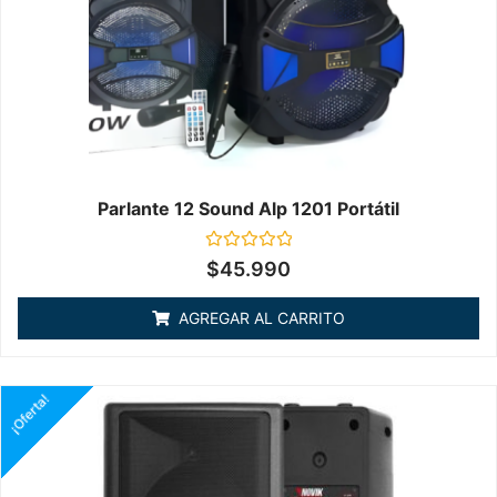
Parlante 12 Sound Alp 1201 Portátil
Valorado
$
45.990
en
0
de
AGREGAR AL CARRITO
5
¡Oferta!