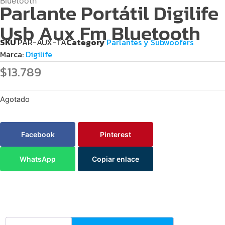
Bluetooth
Parlante Portátil Digilife
Usb Aux Fm Bluetooth
SKU
PAR-AUX-TA
Category
Parlantes y Subwoofers
Marca:
Digilife
$
13.789
Agotado
Facebook
Pinterest
WhatsApp
Copiar enlace