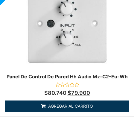
Panel De Control De Pared Hh Audio Mz-C2-Eu-Wh
Valorado
$
80.740
$
79.900
en
0
de
AGREGAR AL CARRITO
5