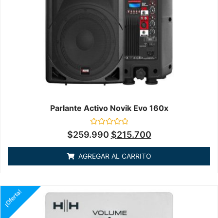
Parlante Activo Novik Evo 160x
Valorado
$
259.990
$
215.700
en
0
de
AGREGAR AL CARRITO
5
¡Oferta!