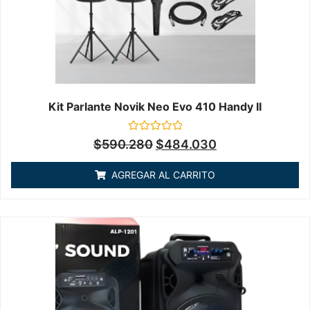
Kit Parlante Novik Neo Evo 410 Handy II
Valorado
$
590.280
$
484.030
en
0
de
AGREGAR AL CARRITO
5