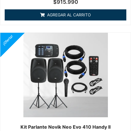
Valorado
$
915.990
en
0
de
AGREGAR AL CARRITO
5
¡Oferta!
Kit Parlante Novik Neo Evo 410 Handy II