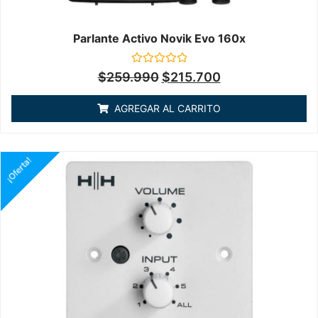
Parlante Activo Novik Evo 160x
Valorado
$
259.990
$
215.700
en
0
de
AGREGAR AL CARRITO
5
¡Oferta!