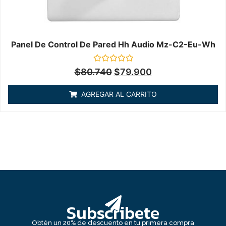
Panel De Control De Pared Hh Audio Mz-C2-Eu-Wh
Valorado
$
80.740
$
79.900
en
0
de
AGREGAR AL CARRITO
5
Subscribete
Obtén un 20% de descuento en tu primera compra