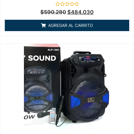
Valorado
$
590.280
$
484.030
en
0
de
AGREGAR AL CARRITO
5