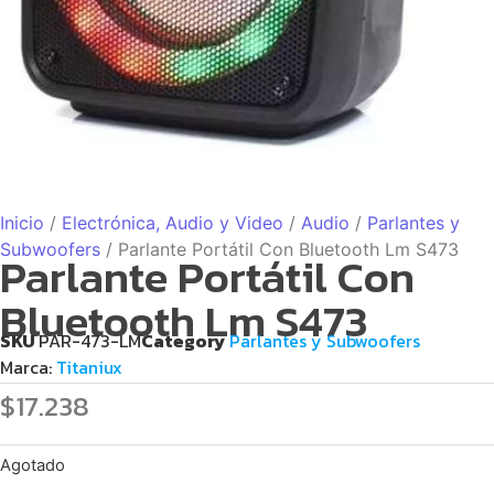
Inicio
/
Electrónica, Audio y Video
/
Audio
/
Parlantes y
Subwoofers
/ Parlante Portátil Con Bluetooth Lm S473
Parlante Portátil Con
Bluetooth Lm S473
SKU
PAR-473-LM
Category
Parlantes y Subwoofers
Marca:
Titaniux
$
17.238
Agotado