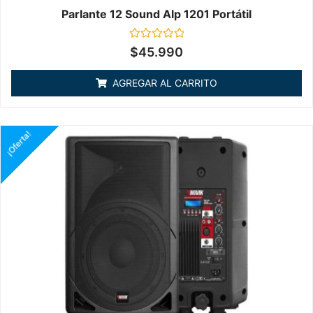
Parlante 12 Sound Alp 1201 Portátil
Valorado
$
45.990
en
0
de
AGREGAR AL CARRITO
5
¡Oferta!